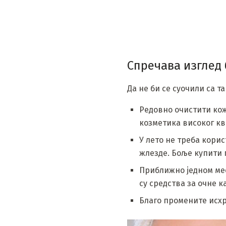
Спречава изглед 
Да не би се суочили са 
Редовно очистити кож
козметика високог кв
У лето не треба кори
жлезде. Боље купити г
Приближно једном мес
су средства за очне к
Благо промените исхр