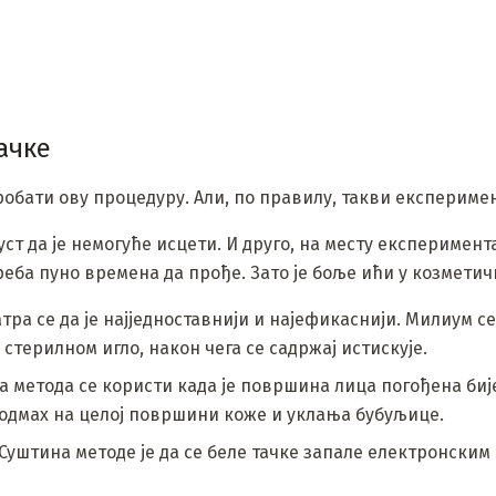
ачке
обати ову процедуру. Али, по правилу, такви експеримен
уст да је немогуће исцети. И друго, на месту експеримент
реба пуно времена да прође. Зато је боље ићи у козметич
ра се да је најједноставнији и најефикаснији. Милиум се
стерилном игло, након чега се садржај истискује.
а метода се користи када је површина лица погођена би
 одмах на целој површини коже и уклања бубуљице.
Суштина методе је да се беле тачке запале електронски