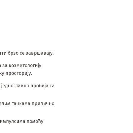
ти брзо се завршавају.
а за козметологију
ку просторију.
 једноставно пробија са
јелим тачкама прилично
м импулсима помоћу