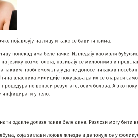
ачке појављују на лицу и како се бавити њима.
лицу понекад има беле тачке. Изгледају као мали бубуљиц
 на језику козметолога, називају се милоонима и предста
са таквим проблемом знају да не доносе никакав посебан 
већина власника милиције покушава да их се отараси сам
 процедура не доноси резултате, осим болова. А ако поку
е инфицирати у тело.
нати одакле долазе такве беле акне. Разлози могу бити 
бума, која заглави лојове жлезде и депонује се у фолик