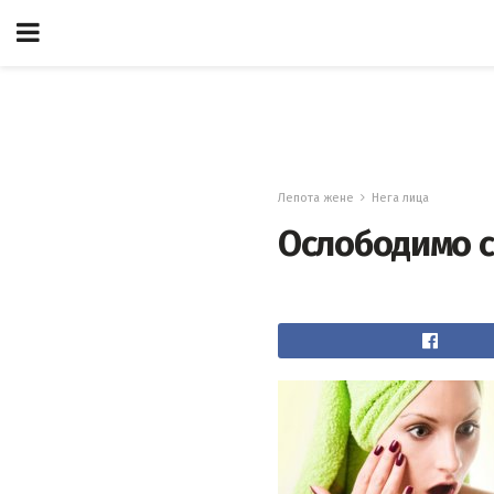
Лепота жене
Нега лица
Ослободимо се