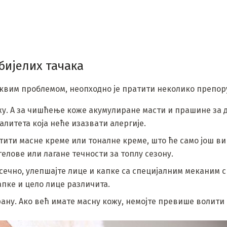
бијелих тачака
таквим проблемом, неопходно је пратити неколико препор
у. А за чишћење коже акумулиране масти и прашине за д
алитета која неће изазвати алергије.
стити масне креме или тоналне креме, што ће само још в
елове или лагане течности за топлу сезону.
ечно, улепшајте лице и капке са специјалним меканим с
апке и цело лице различита.
ану. Ако већ имате масну кожу, немојте превише волити 