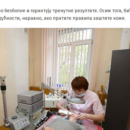
о безболне и гарантују тренутне резултате. Осим тога, би
удућности, наравно, ако пратите правила заштите коже.