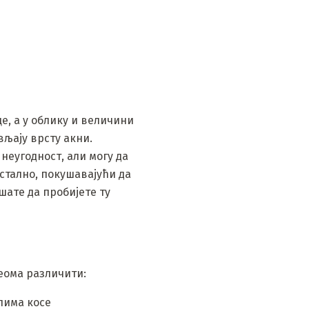
е, а у облику и величини
вљају врсту акни.
неугодност, али могу да
остално, покушавајући да
шате да пробијете ту
веома различити:
улима косе