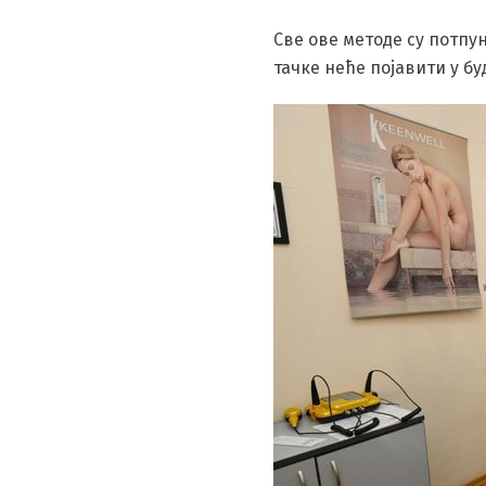
Све ове методе су потпун
тачке неће појавити у б