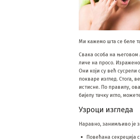
Ми кажемо шта се беле т
Свака особа на његовом 
личе на просо. Изражено
Они који су већ сусрели 
покваре изглед. Стога, 
истисне. По правилу, ова
бијелу тачку игло, может
Узроци изгледа
Наравно, занимљиво је з
Повећана секреција се