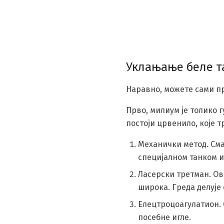
Уклањање беле т
Наравно, можете сами пр
Прво, милиум је толико г
постоји црвенило, које т
Механички метод. Смат
специјалном танком и 
Ласерски третман. Ов
широка. Греда делује
Елецтроцоагулатион. 
посебне игле.