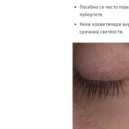
Посебно се често пој
пубертета
Неки козметичари вер
сунчевој светлости.