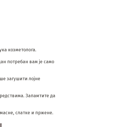
ука козметолога.
ан потребан вам је само
ише загушити лојне
редствима. Запамтите да
масне, слатке и пржене.