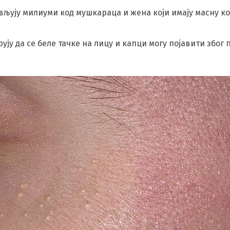
ављују милиуми код мушкараца и жена који имају масну ко
ују да се беле тачке на лицу и капци могу појавити због