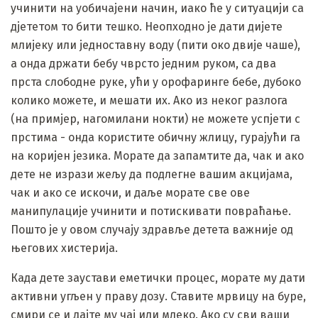
учинити на уобичајени начин, иако ће у ситуацији са
дјететом то бити тешко. Неопходно је дати дијете
млијеку или једноставну воду (пити око двије чаше),
а онда држати бебу чврсто једним руком, са два
прста слободне руке, ући у орофаринге бебе, дубоко
колико можете, и мешати их. Ако из неког разлога
(на примјер, нагомилани нокти) не можете успјети с
прстима - онда користите обичну жлицу, гурајући га
на коријен језика. Морате да запамтите да, чак и ако
дете не изрази жељу да подлегне вашим акцијама,
чак и ако се искочи, и даље морате све ове
манипулације учинити и потискивати повраћање.
Пошто је у овом случају здравље детета важније од
његових хистерија.
Када дете заустави еметички процес, морате му дати
активни угљен у праву дозу. Ставите мрвицу на буре,
смири се и дајте му чај или млеко. Ако су сви ваши