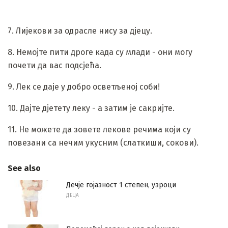
7. Лијекови за одрасле нису за дјецу.
8. Немојте пити дроге када су млади - они могу
почети да вас подсјећа.
9. Лек се даје у добро осветљеној соби!
10. Дајте дјетету леку - а затим је сакријте.
11. Не можете да зовете лекове речима који су
повезани са нечим укусним (слаткиши, сокови).
See also
Дечје гојазност 1 степен, узроци
ДЕЦА