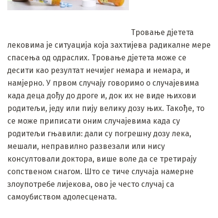
Тровање дјетета
лековима је ситуација која захтијева радикалне мере
спасења од одраслих. Тровање дјетета може се
десити као резултат нечијег немара и немара, и
намјерно. У првом случају говоримо о случајевима
када деца дођу до дроге и, док их не виде њихови
родитељи, једу или пију велику дозу њих. Такође, то
се може приписати оним случајевима када су
родитељи гњавили: дали су погрешну дозу лека,
мешали, неправилно развезали или нису
консултовали доктора, више воле да се третирају
сопственом снагом. Што се тиче случаја намерне
злоупотребе лијекова, ово је често случај са
самоубиством адолесцената.