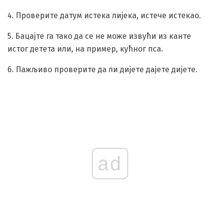
4. Проверите датум истека лијека, истече истекао.
5. Бацајте га тако да се не може извући из канте
истог детета или, на пример, кућног пса.
6. Пажљиво проверите да ли дијете дајете дијете.
ad