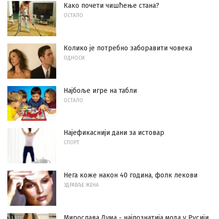
Како почети чишћење стана?
ОСТАЛО
Колико је потребно заборавити човека
ОДНОСИ
Најбоље игре на табли
ОСТАЛО
Најефикаснији дани за истовар
СПОРТ
Нега коже након 40 година, фолк лекови
ЗДРАВЉЕ ЖЕНА
Мирослава Дума - најпознатија мода у Русији