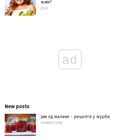
њим?
ДЕЦА
ad
New posts
Јам од малине - рецепти у журби
КУЋИШТЕ КУЋЕ