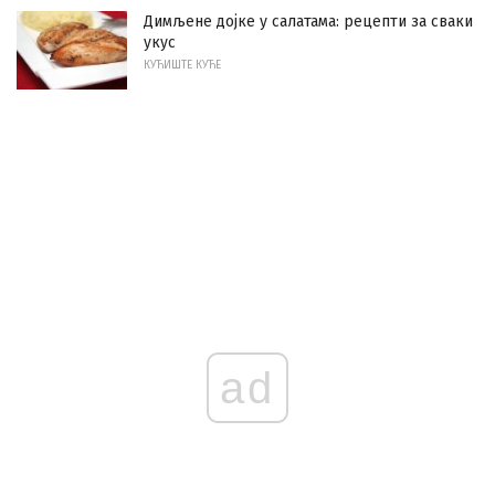
Димљене дојке у салатама: рецепти за сваки
укус
КУЋИШТЕ КУЋЕ
ad