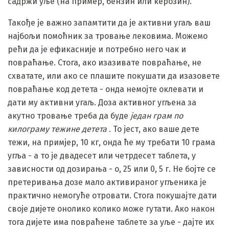
садржи уље (на пример, бензин или керозин).
Такође је важно запамтити да је активни угаљ ваш
најбољи помоћник за тровање лековима. Можемо
рећи да је ефикасније и потребно него чак и
повраћање. Стога, ако изазивате повраћање, не
схватате, или ако се плашите покушати да изазовете
повраћање код детета - онда немојте оклевати и
дати му активни угаљ. Доза активног угљена за
акутно тровање треба да буде
један грам по
килограму тежине детета
. То јест, ако ваше дете
тежи, на примјер, 10 кг, онда ће му требати 10 грама
угља - а то је двадесет или четрдесет таблета, у
зависности од дозирања - о, 25 или 0, 5 г. Не бојте се
претеривања дозе мало активираног угљеника је
практично немогуће отровати. Стога покушајте дати
своје дијете онолико колико може гутати. Ако након
тога дијете има повраћене таблете за уље - дајте их