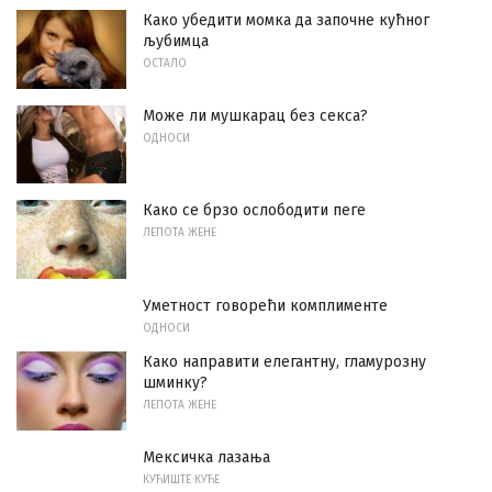
Како убедити момка да започне кућног
љубимца
ОСТАЛО
Може ли мушкарац без секса?
ОДНОСИ
Како се брзо ослободити пеге
ЛЕПОТА ЖЕНЕ
Уметност говорећи комплименте
ОДНОСИ
Како направити елегантну, гламурозну
шминку?
ЛЕПОТА ЖЕНЕ
Мексичка лазања
КУЋИШТЕ КУЋЕ