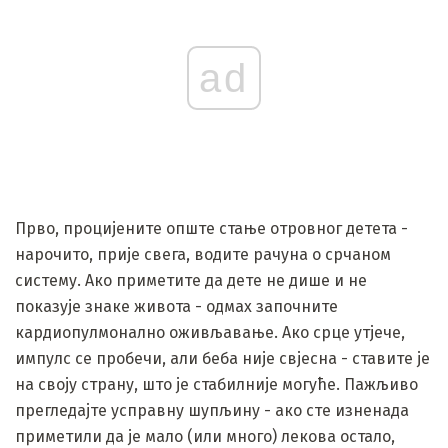
ad
Прво, процијените опште стање отровног детета -
нарочито, прије свега, водите рачуна о срчаном
систему. Ако приметите да дете не дише и не
показује знаке живота - одмах започните
кардиопулмонално оживљавање. Ако срце утјече,
импулс се пробечи, али беба није свјесна - ставите је
на своју страну, што је стабилније могуће. Пажљиво
прегледајте усправну шупљину - ако сте изненада
приметили да је мало (или много) лекова остало,