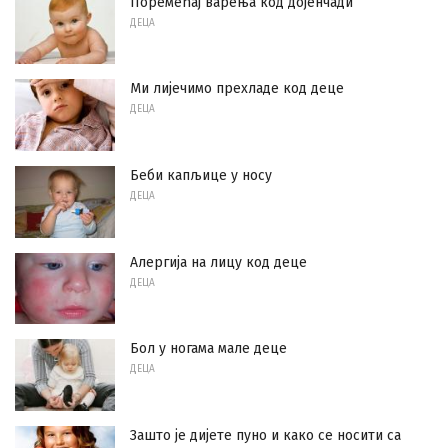
Поремећај варења код дојенчади
ДЕЦА
Ми лијечимо прехладе код деце
ДЕЦА
Беби капљице у носу
ДЕЦА
Алергија на лицу код деце
ДЕЦА
Бол у ногама мале деце
ДЕЦА
Зашто је дијете пуно и како се носити са