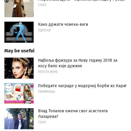
СТАРС
Како држати човека-ваги
ОДНОСИ
May be useful
Најбоља фризура за Нову годину 2018 за
косу било које дужине
ЛЕПОТА ЖЕНЕ
Победите награде у модерној борби из Кари!
ТАКМИЧЕЊА
Влад Топалов ожени свог асистента
Лазарева?
СТАРС