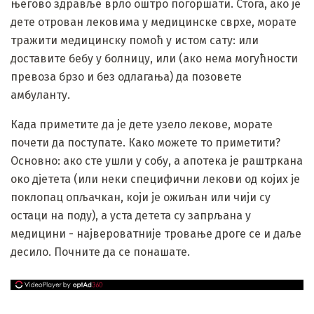
његово здравље врло оштро погоршати. Стога, ако је
дете отрован лековима у медицинске сврхе, морате
тражити медицинску помоћ у истом сату: или
доставите бебу у болницу, или (ако нема могућности
превоза брзо и без одлагања) да позовете
амбуланту.
Када приметите да је дете узело лекове, морате
почети да поступате. Како можете то приметити?
Основно: ако сте ушли у собу, а апотека је раштркана
око дјетета (или неки специфични лекови од којих је
поклопац опљачкан, који је ожиљан или чији су
остаци на поду), а уста детета су запрљана у
медицини - највероватније тровање дроге се и даље
десило. Почните да се понашате.