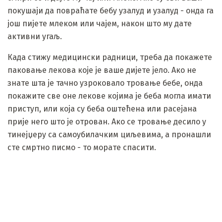
покушаји да повраћате бебу узалуд и узалуд - онда га
још пијете млеком или чајем, након што му дате
активни угаљ.
Када стижу медицински радници, треба да покажете
паковање лекова које је ваше дијете јело. Ако не
знате шта је тачно узроковало тровање бебе, онда
покажите све оне лекове којима је беба могла имати
приступ, или која су беба оштећена или расејана
прије него што је отрован. Ако се тровање десило у
тинејџеру са самоубилачким циљевима, а пронашли
сте смртно писмо - то морате спасити.