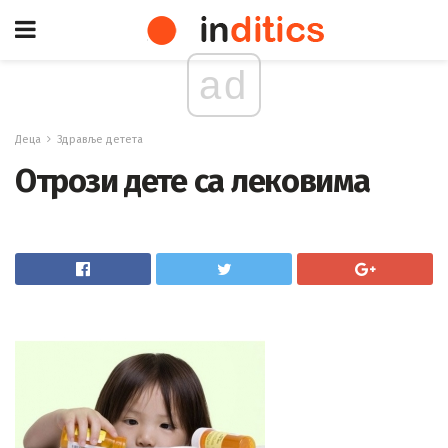
ad
Деца
Здравље детета
Отрози дете са лековима