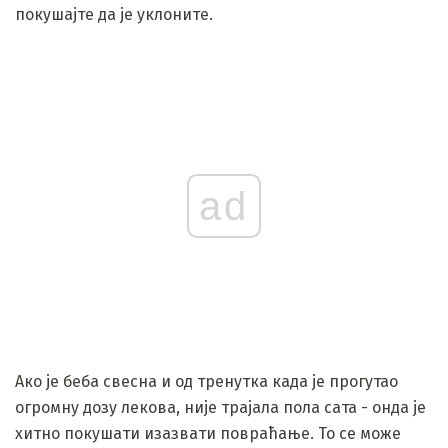
покушајте да је уклоните.
ad
Ако је беба свесна и од тренутка када је прогутао
огромну дозу лекова, није трајала пола сата - онда је
хитно покушати изазвати повраћање. То се може