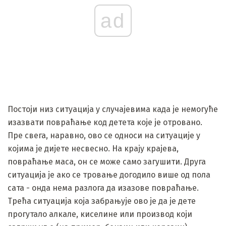
ad
Постоји низ ситуација у случајевима када је немогуће
изазвати повраћање код детета које је отровано.
Пре свега, наравно, ово се односи на ситуације у
којима је дијете несвесно. На крају крајева,
повраћање маса, он се може само загушити. Друга
ситуација је ако се тровање догодило више од пола
сата - онда нема разлога да изазове повраћање.
Трећа ситуација која забрањује ово је да је дете
прогутало алкале, киселине или производ који