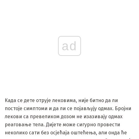
ad
Када се дете отрује лековима, није битно да ли
постоје симптоми и да ли се појављују одмах. Бројни
лекови са превеликом дозом не изазивају одмах
реаговање тела. Дијете може сигурно провести
неколико сати без осјећаја оштећења, али онда ће