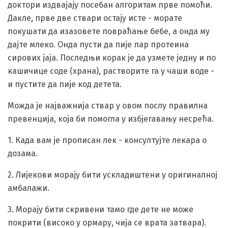
доктори издвајају посебан алгоритам прве помоћи.
Дакле, прве две ствари остају исте - морате
покушати да изазовете повраћање бебе, а онда му
дајте млеко. Онда пусти да пије пар протеина
сирових јаја. Последњи корак је да узмете једну и по
кашичице соде (храна), растворите га у чаши воде -
и пустите да пије код детета.
Можда је најважнија ствар у овом послу правилна
превенција, која би помогла у избјегавању несрећа.
1. Када вам је прописан лек - консултујте лекара о
дозама.
2. Лијекови морају бити ускладиштени у оригиналној
амбалажи.
3. Морају бити скривени тамо где дете не може
покрити (високо у ормару, чија се врата затвара).