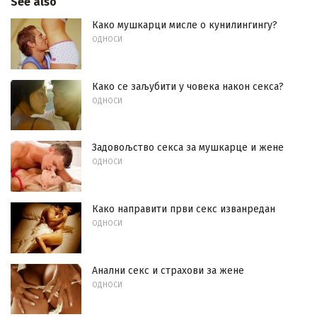
See also
Како мушкарци мисле о кунилингингу?
ОДНОСИ
Како се заљубити у човека након секса?
ОДНОСИ
Задовољство секса за мушкарце и жене
ОДНОСИ
Како направити први секс изванредан
ОДНОСИ
Анални секс и страхови за жене
ОДНОСИ