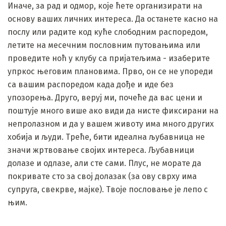
Иначе, за рад и одмор, које ћете организирати на
основу ваших личних интереса. Да останете касно на
послу или радите код куће слободним распоредом,
летите на месечним пословним путовањима или
проведите ноћ у клубу са пријатељима - изаберите
упркос његовим плановима. Прво, он се не упореди
са вашим распоредом када дође и иде без
упозорења. Друго, веруј ми, почеће да вас цени и
поштује много више ако види да нисте фиксирани на
непролазном и да у вашем животу има много других
хобија и људи. Треће, бити идеална љубавница не
значи жртвовање својих интереса. Љубавници
долазе и одлазе, али сте сами. Плус, не морате да
покривате сто за свој долазак (за ову сврху има
супруга, свекрве, мајке). Твоје пословање је лепо с
њим.