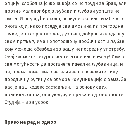
опцију: слободна је жена која се не труди за брак, али
против маленог броја љубави и љубави уопште не
смета. И гледајући около, од људи око вас, изаберете
онога који, иако поседује сва имовина из претходне
тачке, је тако растворен, духовит, доброг изгледа и у
свом пртљагу има непотрошену необичност и љубав
коју може да обезбеди за вашу непосредну употребу.
Овдје можете сигурно честитати и вас и њему! Имате
све могућности да постанете идеална љубавница, и
он, према томе, има све начине да освежите сиву
породичну рутину са одмора комуникације с вама. За
вас је наш кодекс састављен. На основу свих
правила жанра, она укључује права и одговорности.
Студија - и за узрок!
Право на рад и одмор