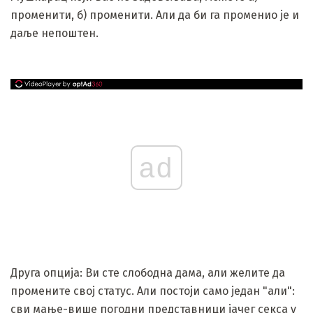
променити, б) променити. Али да би га променио је и
даље непоштен.
ad
Друга опција: Ви сте слободна дама, али желите да
промените свој статус. Али постоји само један "али":
сви мање-више погодни представници јачег секса у