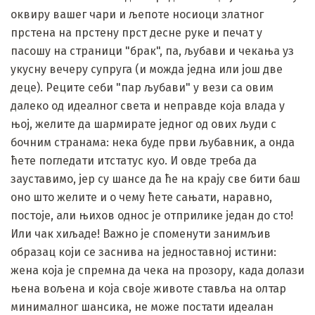
оквиру вашег чари и љепоте носиоци златног
прстена на прстену прст десне руке и печат у
пасошу на страници "брак", па, љубави и чекања уз
укусну вечеру супруга (и можда једна или још две
деце). Реците себи "пар љубави" у вези са овим
далеко од идеалног света и неправде која влада у
њој, желите да шармирате једног од ових људи с
бочним странама: нека буде први љубавник, а онда
ћете погледати итстатус куо. И овде треба да
зауставимо, јер су шансе да ће на крају све бити баш
оно што желите и о чему ћете сањати, наравно,
постоје, али њихов однос је отприлике један до сто!
Или чак хиљаде! Важно је споменути занимљив
образац који се заснива на једноставној истини:
жена која је спремна да чека на прозору, када долази
њена вољена и која своје животе ставља на олтар
минималног шансика, не може постати идеалан