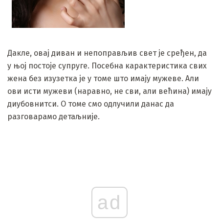
Дакле, овај диван и непоправљив свет је сређен, да
у њој постоје супруге. Посебна карактеристика свих
жена без изузетка је у томе што имају мужеве. Али
ови исти мужеви (наравно, не сви, али већина) имају
диубовнитси. О томе смо одлучили данас да
разговарамо детаљније.
ad