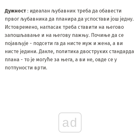
Дужност
: идеалан љубавник треба да обавести
првог љубавника да планира да успостави још једну.
Истовремено, нагласак треба ставити на његово
запошљавање и на његову пажњу. Почиње да се
појављује - подсети га да нисте муж и жена, а ви
нисте једини. Дакле, политика двоструких стандарда
плана - то је могуће за њега, а ви не, овде се у
потпуности врти.
ad