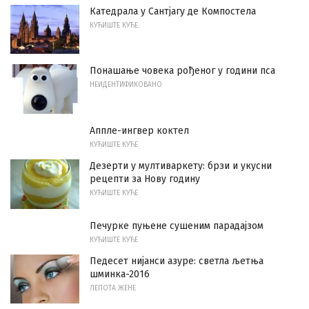
Катедрала у Сантјагу де Компостела
КУЋИШТЕ КУЋЕ
Понашање човека рођеног у години пса
НЕИДЕНТИФИКОВАНО
Аппле-ингвер коктел
КУЋИШТЕ КУЋЕ
Дезерти у мултиваркету: брзи и укусни
рецепти за Нову годину
КУЋИШТЕ КУЋЕ
Печурке пуњене сушеним парадајзом
КУЋИШТЕ КУЋЕ
Педесет нијанси азуре: светла љетња
шминка-2016
ЛЕПОТА ЖЕНЕ