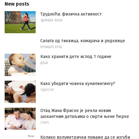
New posts
Трудноћа: физичка активност
ЗДРАВЉЕ ЖЕНА
Салата од тиквица, комарача и редквице
КУЋИШТЕ КУЋЕ
Како хранити дете испод 1 године
ДЕЦА
Како убедити човека кунилингингу?
ОДНОСИ
Отац Жана Фриске је рекла новим
шокантним детаљима о смрти њене ћерке
СТАРС
Колико волуметрички помаже да се изгуби