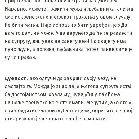
пријатељи, постављени у потрази за сужењем.
Наравно, можете тражити мужа и љубавника, али ми
смо искрене жене и ефекат тражења у овом случају
ће бити мањи. Није исправно бити увређен, јер Да
вам то дам, не може. А да верујемо да ће се развести
на супругу, још увек не саветујемо! На свијету има
пуно људи, а положај љубавника поред такве даме је
дуг и празан.
Дужност
: ако одлучи да заврши своју везу, не
ометајте га. Можда је знао да је његова супруга иста!
Са достојанством, хвала му, чувајући у памћењу
најбоље тренутке које сте имали. Међутим, ако сте у
свим будитидеалнои љубавницама, обратите се овој
ствари мало је вероватно да ћете морати!