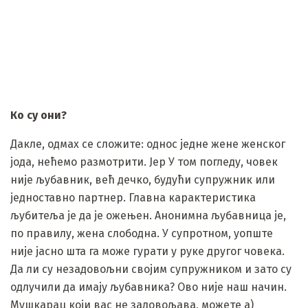
Ко су они?
Дакле, одмах се сложите: однос једне жене женског
јода, нећемо размотрити. Јер У том погледу, човек
није љубавник, већ дечко, будући супружник или
једноставно партнер. Главна карактеристика
љубитеља је да је ожењен. Анонимна љубавница је,
по правилу, жена слободна. У супротном, уопште
није јасно шта га може гурати у руке другог човека.
Да ли су незадовољни својим супружником и зато су
одлучили да имају љубавника? Ово није наш начин.
Мушкарац који вас не задовољава, можете а)