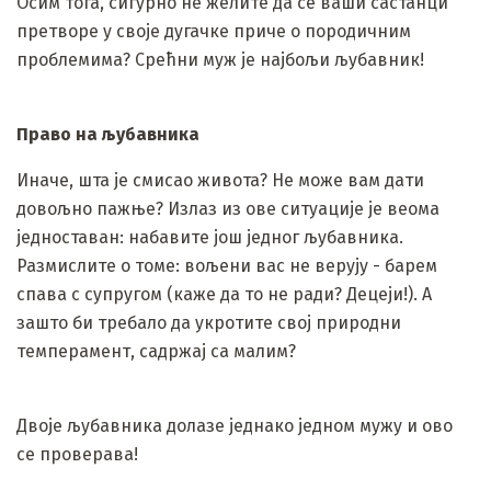
Осим тога, сигурно не желите да се ваши састанци
претворе у своје дугачке приче о породичним
проблемима? Срећни муж је најбољи љубавник!
Право на љубавника
Иначе, шта је смисао живота? Не може вам дати
довољно пажње? Излаз из ове ситуације је веома
једноставан: набавите још једног љубавника.
Размислите о томе: вољени вас не верују - барем
спава с супругом (каже да то не ради? Децеји!). А
зашто би требало да укротите свој природни
темперамент, садржај са малим?
Двоје љубавника долазе једнако једном мужу и ово
се проверава!