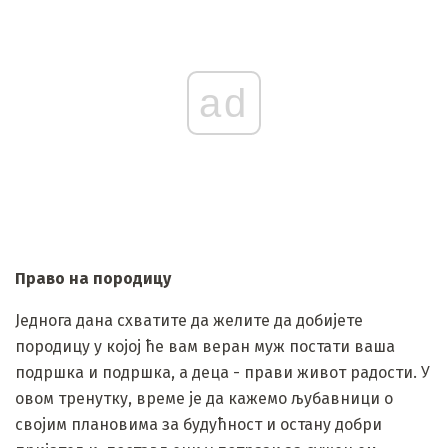
ad
Право на породицу
Једнога дана схватите да желите да добијете
породицу у којој ће вам веран муж постати ваша
подршка и подршка, а деца - прави живот радости. У
овом тренутку, време је да кажемо љубавници о
својим плановима за будућност и остану добри