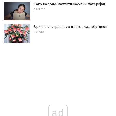
Како најбоље памтити научени материјал
ДРУШТВО
Брига о унутрашњим цветовима: абутилон
ОСТАЛО
ad