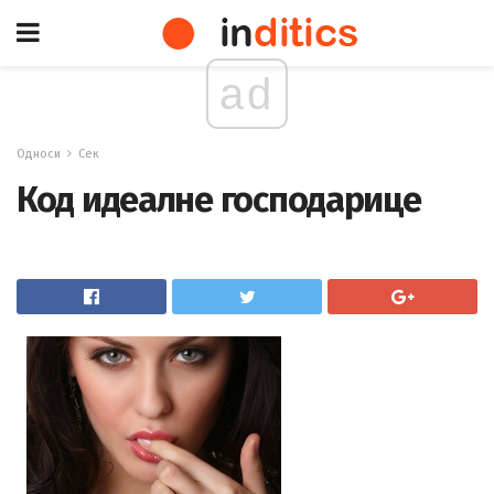
ad
Односи
Сек
Код идеалне господарице