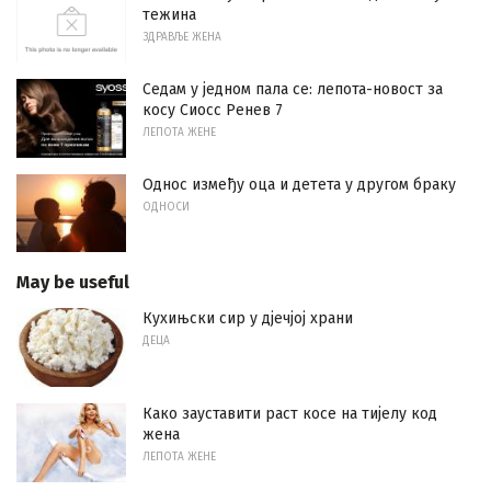
тежина
ЗДРАВЉЕ ЖЕНА
Седам у једном пала се: лепота-новост за
косу Сиосс Ренев 7
ЛЕПОТА ЖЕНЕ
Однос између оца и детета у другом браку
ОДНОСИ
May be useful
Кухињски сир у дјечјој храни
ДЕЦА
Како зауставити раст косе на тијелу код
жена
ЛЕПОТА ЖЕНЕ