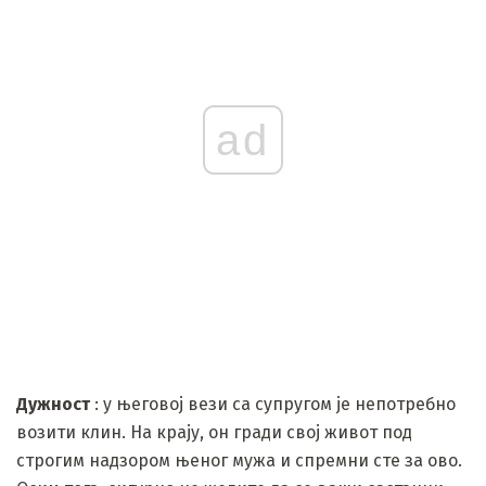
ad
Дужност
: у његовој вези са супругом је непотребно
возити клин. На крају, он гради свој живот под
строгим надзором њеног мужа и спремни сте за ово.