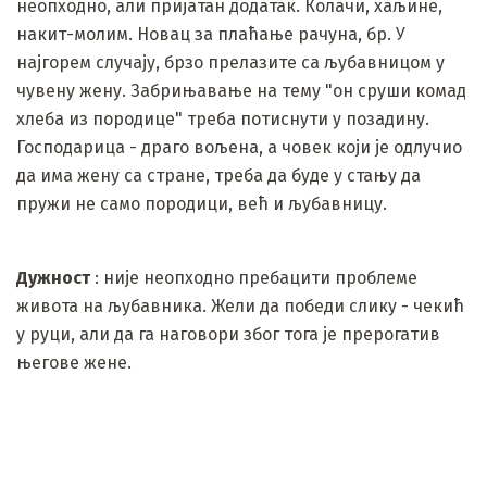
неопходно, али пријатан додатак. Колачи, хаљине,
накит-молим. Новац за плаћање рачуна, бр. У
најгорем случају, брзо прелазите са љубавницом у
чувену жену. Забрињавање на тему "он сруши комад
хлеба из породице" треба потиснути у позадину.
Господарица - драго вољена, а човек који је одлучио
да има жену са стране, треба да буде у стању да
пружи не само породици, већ и љубавницу.
Дужност
: није неопходно пребацити проблеме
живота на љубавника. Жели да победи слику - чекић
у руци, али да га наговори због тога је прерогатив
његове жене.