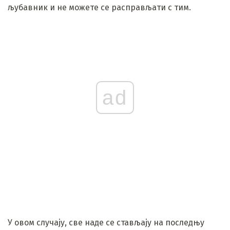
љубавник и не можете се расправљати с тим.
ad
У овом случају, све наде се стављају на последњу