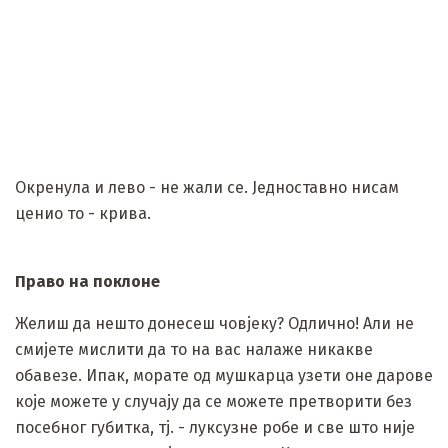
Окренула и лево - не жали се. Једноставно нисам
ценио то - крива.
Право на поклоне
Желиш да нешто донесеш човјеку? Одлично! Али не
смијете мислити да то на вас налаже никакве
обавезе. Ипак, морате од мушкарца узети оне дарове
које можете у случају да се можете претворити без
посебног губитка, тј. - луксузне робе и све што није