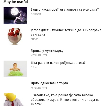
May be useful
Зашто нисам срећан у животу са момцима?
ОДНОСИ
Јагода диет - губитак тежине до 3 килограма
за 4 дана
СПОРТ
Дршка у мултиварку
КУЋИШТЕ КУЋЕ
Шта радити након рођења детета?
ДЕЦА
Врло једноставна торта
КУЋИШТЕ КУЋЕ
3 загонетке, које решавају само високо
образовани људи. И твоја интелигенција на
нивоу?