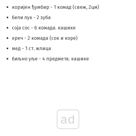
коријен ђумбир - 1 комад (свеж, 2цм)
бели лук - 2 зуба
соја сос - 6 комада. кашике
креч - 2 комада (сок и коре)
мед - 1 ст. жлица
биљно уље - 4 предмета. кашике
ad