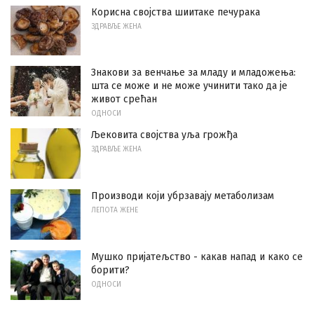
Корисна својства шиитаке печурака
ЗДРАВЉЕ ЖЕНА
Знакови за венчање за младу и младожења:
шта се може и не може учинити тако да је
живот срећан
ОДНОСИ
Љековита својства уља грожђа
ЗДРАВЉЕ ЖЕНА
Производи који убрзавају метаболизам
ЛЕПОТА ЖЕНЕ
Мушко пријатељство - какав напад и како се
борити?
ОДНОСИ