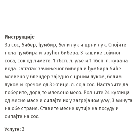
Инструкције
За сос, бибер, ђумбир, бели лук и црни лук. Спојите
пола ђумбира и врућег бибера. 3 кашике сојиног
соса, сок од лимете. 1 тбсп. л. уље и 1 тбсп. л. кувана
вода. Остатак зачињеног бибера и ђумбира биће
млевено у блендер заједно с црним луком, белим
луком и кречом од 3 жлице. л. соја сос. Наставите да
победите, додајте млевено месо. Ролните 24 куглица
од месне масе и сипајте их у загрејаном уљу, 3 минута
на обе стране. Ставите месне кутије на посуду и
сипајте на сос.
Услуге: 3