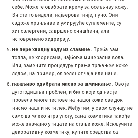
себе. Можете одабрати крему за осетљиву кожу.
Ви сте то видели, највероватније, пуно. Они
садрже хранљиве и умирујуће суплементе, су
хипоалергени, савршено очишћени, али
истовремено хидрирају.
Не пере хладну воду из славине
. Треба вам
топла, не хлорисана, најбоља минерална вода.
Или, замените процедуру прања трљањем коже
ледом, на пример, од зеленог чаја или нане.
пажљиво одабрати млеко за шминкање
. Ово је
дугогодишњи проблем, и било који од нас је
провела многе тестове на нашој кожи све док
нисмо нашли исти лек. Међутим, у овом случају не
само да млеко игра улогу, сама козметика такође
може значајно утицати на стање коже. Искључите
декоративну козметику, купите средства са