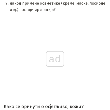
након примене козметике (креме, маске, лосионе
итд.) постоји иритација?
ad
Како се бринути о осјетљивој кожи?