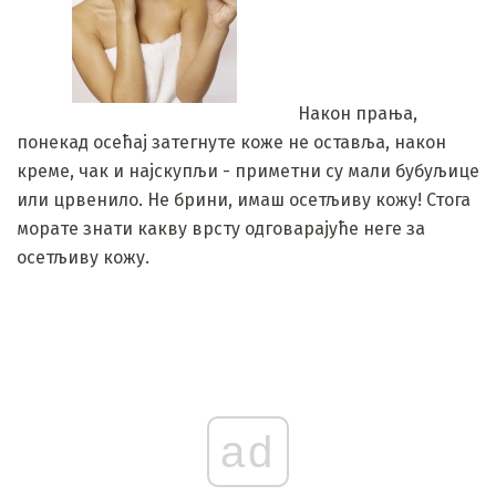
Након прања,
понекад осећај затегнуте коже не оставља, након
креме, чак и најскупљи - приметни су мали бубуљице
или црвенило. Не брини, имаш осетљиву кожу! Стога
морате знати какву врсту одговарајуће неге за
осетљиву кожу.
ad