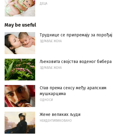
ДЕЦА
May be useful
Труднице се припремају за порођај
ЗДРАВЉЕ ЖЕНА
Љековита својства воденог бибера
ЗДРАВЉЕ ЖЕНА
Став према сексу међу арапским
мушкарцима
ОДНОСИ
Жене великих људи
НЕИДЕНТИФИКОВАНО