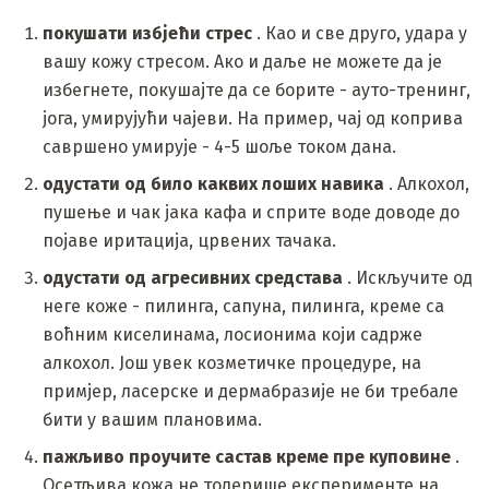
покушати избјећи стрес
. Као и све друго, удара у
вашу кожу стресом. Ако и даље не можете да је
избегнете, покушајте да се борите - ауто-тренинг,
јога, умирујући чајеви. На пример, чај од коприва
савршено умирује - 4-5 шоље током дана.
одустати од било каквих лоших навика
. Алкохол,
пушење и чак јака кафа и сприте воде доводе до
појаве иритација, црвених тачака.
одустати од агресивних средстава
. Искључите од
неге коже - пилинга, сапуна, пилинга, креме са
воћним киселинама, лосионима који садрже
алкохол. Још увек козметичке процедуре, на
примјер, ласерске и дермабразије не би требале
бити у вашим плановима.
пажљиво проучите састав креме пре куповине
.
Осетљива кожа не толерише експерименте на