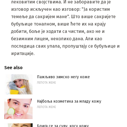
лековитим својствима. И не заборавите да је
изговор искључен као изговор: "Ја користим
темеље да сакријем мане". Што више сакријете
бубуљице тоналном, више ћете их на крају
добити, боље је ходати са чистим, ако не и
безимним лицем, неколико дана. Али као
последица свих упала, пропуштају се бубуљице и
иритације.
See also
Пажљиво зимско негу коже
ЛЕПОТА ЖЕНЕ
Најбоља козметика за младу кожу
ЛЕПОТА ЖЕНЕ
Брига се за суву, косу кожу