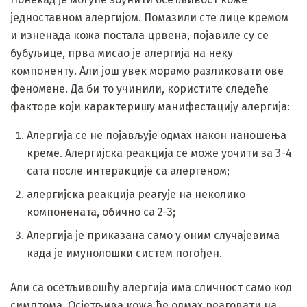
једноставном алергијом. Помазили сте лице кремом
и изненада кожа постала црвена, појавиле су се
бубуљице, прва мисао је алергија на неку
компоненту. Али још увек морамо разликовати ове
феномене. Да би то учинили, користите следеће
факторе који карактеришу манифестацију алергија:
Алергија се не појављује одмах након наношења
креме. Алергијска реакција се може уочити за 3-4
сата после интеракције са алергеном;
алергијска реакција реагује на неколико
компонената, обично са 2-3;
Алергија је приказана само у оним случајевима
када је имунолошки систем погођен.
Али са осетљивошћу алергија има сличност само код
симптома. Осјетљива кожа ће одмах реаговати на