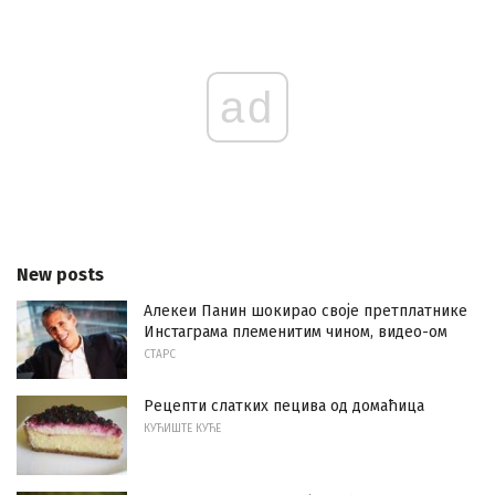
ad
New posts
Алекеи Панин шокирао своје претплатнике
Инстаграма племенитим чином, видео-ом
СТАРС
Рецепти слатких пецива од домаћица
КУЋИШТЕ КУЋЕ