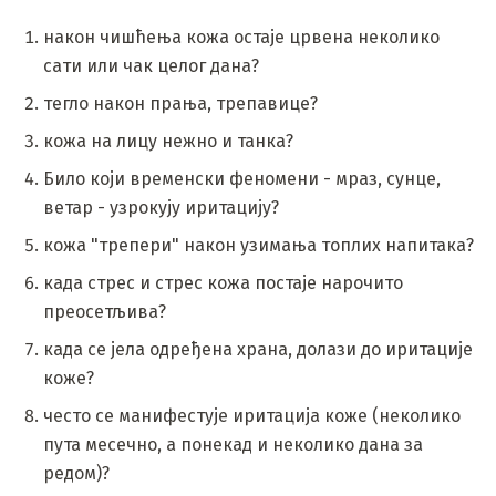
након чишћења кожа остаје црвена неколико
сати или чак целог дана?
тегло након прања, трепавице?
кожа на лицу нежно и танка?
Било који временски феномени - мраз, сунце,
ветар - узрокују иритацију?
кожа "трепери" након узимања топлих напитака?
када стрес и стрес кожа постаје нарочито
преосетљива?
када се јела одређена храна, долази до иритације
коже?
често се манифестује иритација коже (неколико
пута месечно, а понекад и неколико дана за
редом)?