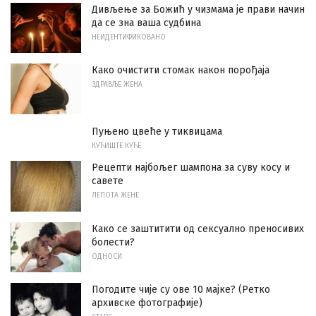
Дивљење за Божић у чизмама је прави начин
да се зна ваша судбина
НЕИДЕНТИФИКОВАНО
Како очистити стомак након порођаја
ЗДРАВЉЕ ЖЕНА
Пуњено цвеће у тиквицама
КУЋИШТЕ КУЋЕ
Рецепти најбољег шампона за суву косу и
савете
ЛЕПОТА ЖЕНЕ
Како се заштитити од сексуално преносивих
болести?
ОДНОСИ
Погодите чије су ове 10 мајке? (Ретко
архивске фотографије)