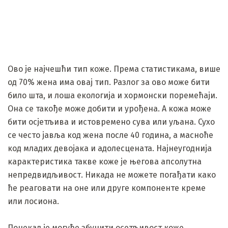
Ово је најчешћи тип коже. Према статистикама, више
од 70% жена има овај тип. Разлог за ово може бити
било шта, и лоша екологија и хормонски поремећаји.
Она се такође може добити и урођена. А кожа може
бити осјетљива и истовремено сува или уљана. Сухо
се често јавља код жена после 40 година, а масноће
код младих девојака и адолесцената. Најнеугоднија
карактеристика такве коже је његова апсолутна
непредвидљивост. Никада не можете погађати како
ће реаговати на оне или друге компоненте креме
или лосиона.
Понекад је могуће збунити осетљивост коже