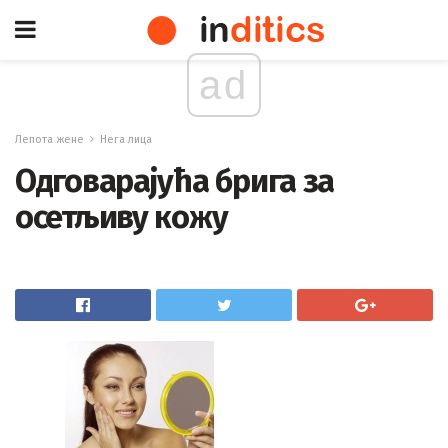
ad
Лепота жене
Нега лица
Одговарајућа брига за
осетљиву кожу