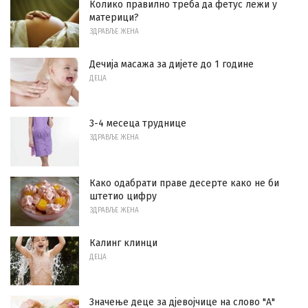
Колико правилно треба да фетус лежи у
материци?
ЗДРАВЉЕ ЖЕНА
Дечија масажа за дијете до 1 године
ДЕЦА
3-4 месеца труднице
ЗДРАВЉЕ ЖЕНА
Како одабрати праве десерте како не би
штетио цифру
ЗДРАВЉЕ ЖЕНА
Калинг клинци
ДЕЦА
Значење деце за дјевојчице на слово "А"