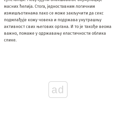
масних ћелија. Стога, једноставним логичним
измишљотинама лако се може закључити да секс
подмлађује кожу човека и подржава унутрашњу
активност свих његових органа. И то је такође веома
важно, помаже у одржавању еластичности облика
слике.
ad