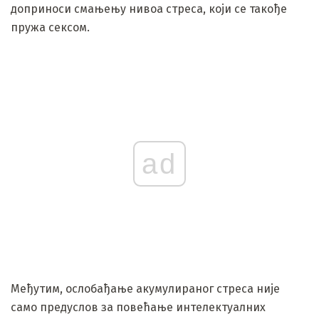
доприноси смањењу нивоа стреса, који се такође
пружа сексом.
ad
Међутим, ослобађање акумулираног стреса није
само предуслов за повећање интелектуалних