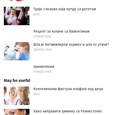
Троје слонова који путују са дететом
ДЕЦА
Рецепт за колаче са Валентином
КУЋИШТЕ КУЋЕ
Шта је Антимилеров хормон и шта то утиче?
ЗДРАВЉЕ ЖЕНА
Цаннеллони
КУЋИШТЕ КУЋЕ
May be useful
Конгенитална фистула езофага код деце
ДЕЦА
Како направити шминку са Рхинестонес