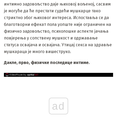
интимно задовољство даје њиховој вољеној, сасвим
је могуће да ће престати судећи мушкарце тако
стриктно због њиховог интереса. Испоставља се да
благотворни ефекат пола уопште није ограничен на
физичко задовољство, психолошке аспекте јачања
повјерења у сопствену мушкост и одржавање
статуса освајача и освајача. Утицај секса на здравље
мушкараца је много вишеструко.
Дакле, прво, физичке последице интиме.
ad