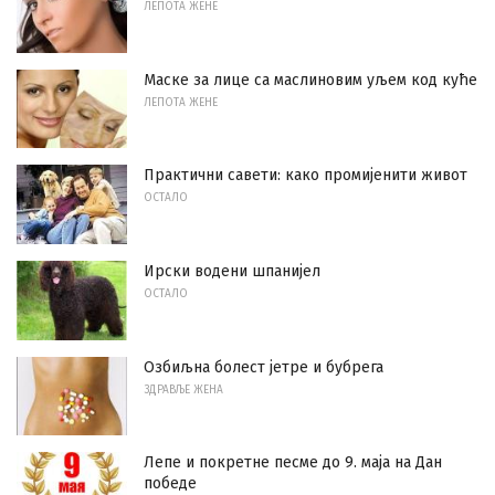
ЛЕПОТА ЖЕНЕ
Маске за лице са маслиновим уљем код куће
ЛЕПОТА ЖЕНЕ
Практични савети: како промијенити живот
ОСТАЛО
Ирски водени шпанијел
ОСТАЛО
Озбиљна болест јетре и бубрега
ЗДРАВЉЕ ЖЕНА
Лепе и покретне песме до 9. маја на Дан
победе