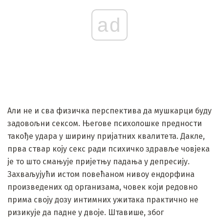
ad
Али не и сва физичка перспектива да мушкарци буду
задовољни сексом. Његове психолошке предности
такође удара у ширину пријатних квалитета. Дакле,
прва ствар коју секс ради психичко здравље човјека
је то што смањује пријетњу падања у депресију.
Захваљујући истом повећаном нивоу ендорфина
произведених од организама, човек који редовно
прима своју дозу интимних ужитака практично не
ризикује да падне у двоје. Штавише, због