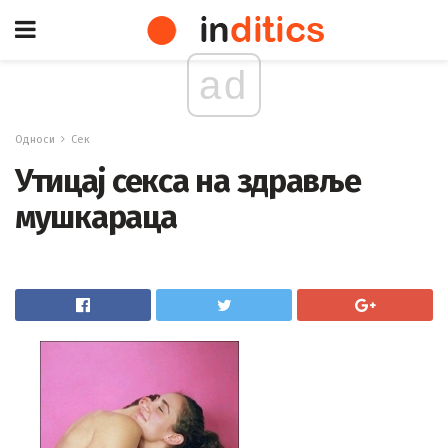
ad
Односи
Сек
Утицај секса на здравље
мушкараца