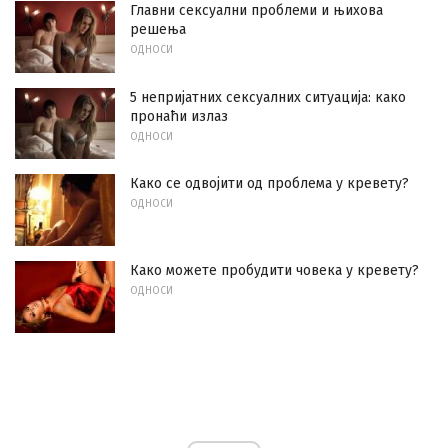
Главни сексуални проблеми и њихова
решења
ОДНОСИ
5 непријатних сексуалних ситуација: како
пронаћи излаз
ОДНОСИ
Како се одвојити од проблема у кревету?
ОДНОСИ
Како можете пробудити човека у кревету?
ОДНОСИ