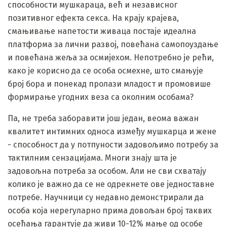
способности мушкараца, већ и независног
позитивног ефекта секса. На крају крајева,
смањивање напетости живаца постаје идеална
платформа за лични развој, повећана самопоуздање
и повећана жеља за осмијехом. Непотребно је рећи,
како је корисно да се особа осмехне, што смањује
број бора и понекад пролази младост и промовише
формирање угодних веза са околним особама?
Па, не треба заборавити још један, веома важан
квалитет интимних односа између мушкарца и жене
- способност да у потпуности задовољимо потребу за
тактилним сензацијама. Многи знају шта је
задовољна потреба за особом. Али не сви схватају
колико је важно да се не одрекнете ове једноставне
потребе. Научници су недавно демонстрирали да
особа која нерегуларно прима довољан број таквих
осећања гарантује да живи 10-12% мање од особе