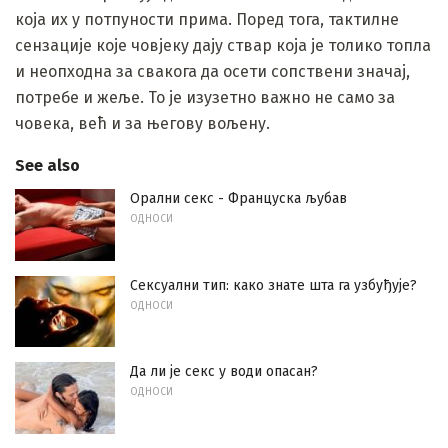
која их у потпуности прима. Поред тога, тактилне
сензације које човјеку дају ствар која је толико топла
и неопходна за свакога да осети сопствени значај,
потребе и жеље. То је изузетно важно не само за
човека, већ и за његову вољену.
See also
Орални секс - Француска љубав
ОДНОСИ
Сексуални тип: како знате шта га узбуђује?
ОДНОСИ
Да ли је секс у води опасан?
ОДНОСИ