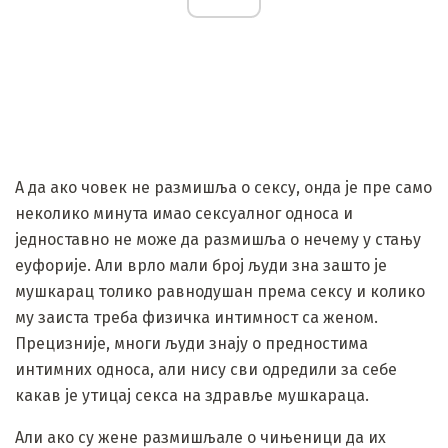
А да ако човек не размишља о сексу, онда је пре само
неколико минута имао сексуалног односа и
једноставно не може да размишља о нечему у стању
еуфорије. Али врло мали број људи зна зашто је
мушкарац толико равнодушан према сексу и колико
му заиста треба физичка интимност са женом.
Прецизније, многи људи знају о предностима
интимних односа, али нису сви одредили за себе
какав је утицај секса на здравље мушкараца.
Али ако су жене размишљале о чињеници да их