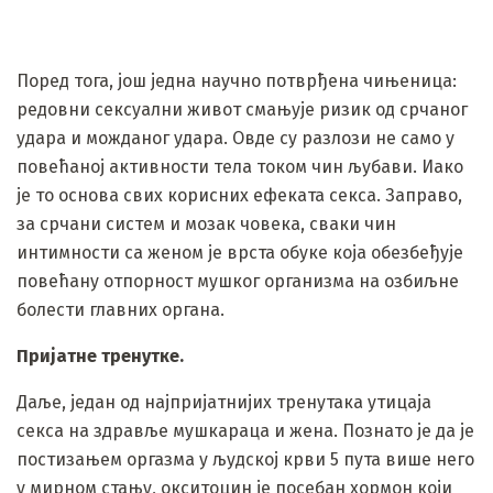
Поред тога, још једна научно потврђена чињеница:
редовни сексуални живот смањује ризик од срчаног
удара и можданог удара. Овде су разлози не само у
повећаној активности тела током чин љубави. Иако
је то основа свих корисних ефеката секса. Заправо,
за срчани систем и мозак човека, сваки чин
интимности са женом је врста обуке која обезбеђује
повећану отпорност мушког организма на озбиљне
болести главних органа.
Пријатне тренутке.
Даље, један од најпријатнијих тренутака утицаја
секса на здравље мушкараца и жена. Познато је да је
постизањем оргазма у људској крви 5 пута више него
у мирном стању, окситоцин је посебан хормон који