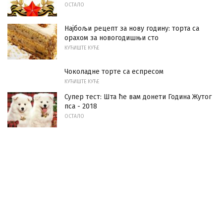
ОСТАЛО
Најбољи рецепт за нову годину: торта са
орахом за новогодишњи сто
КУЋИШТЕ КУЋЕ
Чоколадне торте са еспресом
КУЋИШТЕ КУЋЕ
Супер тест: Шта ће вам донети Година Жутог
пса - 2018
ОСТАЛО