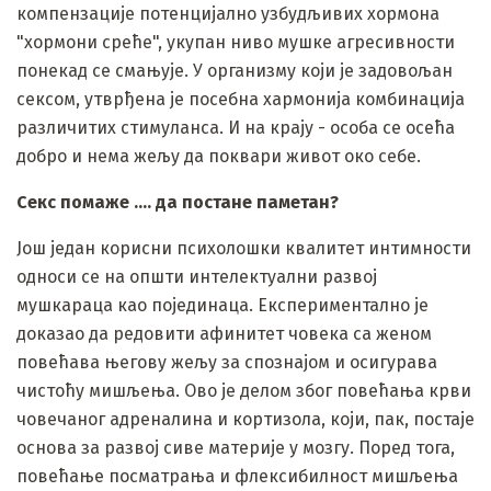
компензације потенцијално узбудљивих хормона
"хормони среће", укупан ниво мушке агресивности
понекад се смањује. У организму који је задовољан
сексом, утврђена је посебна хармонија комбинација
различитих стимуланса. И на крају - особа се осећа
добро и нема жељу да поквари живот око себе.
Секс помаже ....
да постане паметан?
Још један корисни психолошки квалитет интимности
односи се на општи интелектуални развој
мушкараца као појединаца. Експериментално је
доказао да редовити афинитет човека са женом
повећава његову жељу за спознајом и осигурава
чистоћу мишљења. Ово је делом због повећања крви
човечаног адреналина и кортизола, који, пак, постаје
основа за развој сиве материје у мозгу. Поред тога,
повећање посматрања и флексибилност мишљења