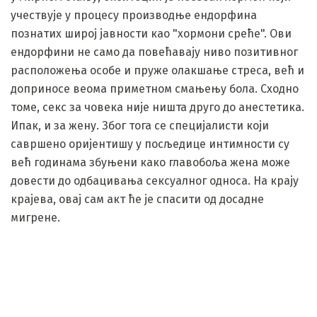
учествује у процесу производње ендорфина
познатих широј јавности као "хормони среће". Ови
ендорфини не само да повећавају ниво позитивног
расположења особе и пруже олакшање стреса, већ и
доприносе веома приметном смањењу бола. Сходно
томе, секс за човека није ништа друго до анестетика.
Ипак, и за жену. Због тога се специјалисти који
савршено оријентишу у посљедице интимности су
већ годинама збуњени како главобоља жена може
довести до одбацивања сексуалног односа. На крају
крајева, овај сам акт ће је спасити од досадне
мигрене.