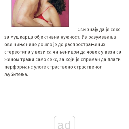
Сви знају да је секс
за мушкарца објективна нужност. Из разумевања
ове чињенице дошло је до распрострањених
стереотипа у вези са чињеницом да човек у вези са
женом тражи само секс, за који је спреман да плати
перформанс улоге страствено страственог
љубитеља.
ad