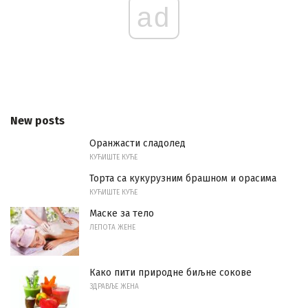
ad
New posts
Оранжасти сладолед
КУЋИШТЕ КУЋЕ
Торта са кукурузним брашном и орасима
КУЋИШТЕ КУЋЕ
Маске за тело
ЛЕПОТА ЖЕНЕ
Како пити природне биљне сокове
ЗДРАВЉЕ ЖЕНА