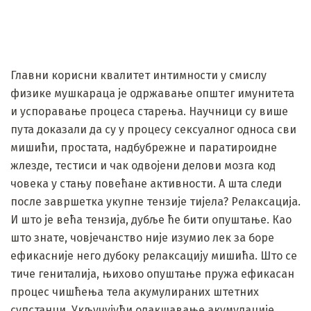
Главни корисни квалитет интимности у смислу
физике мушкараца је одржавање општег имунитета
и успоравање процеса старења. Научници су више
пута доказали да су у процесу сексуалног односа сви
мишићи, простата, надбубрежне и паратироидне
жлезде, тестиси и чак одвојени делови мозга код
човека у стању повећане активности. А шта следи
после завршетка укупне тензије тијела? Релаксација.
И што је већа тензија, дубље ће бити опуштање. Као
што знате, човјечанство није изумио лек за боре
ефикасније него дубоку релаксацију мишића. Што се
тиче гениталија, њихово опуштање пружа ефикасан
процес чишћења тела акумулираних штетних
супстанци. Укључујући олакшавање акумулације