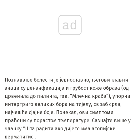
ad
Познавање болести је једноставно, његови главни
знаци су дензификација и грубост коже образа (од
црвенила до пилинга, тзв. "Млечна краба"), упорни
интертриго великих бора на тијелу, свраб срда,
најчешће сјајне боје. Понекад, ови симптоми
праћени су порастом температуре. Сазнајте више у
чланку "Шта радити ако дијете има атопијски
дерматитис".