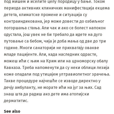
под мишем и иселите целу породицу у бање. Током
периода активних клиничких манифестација екцема
детета, климатске промене и ситуација су
контраиндикована, јер може довести до озбиљног
погоршања стања. Али чак и ако се болест напокон
одустала, још увек не би требало да идете на дуго
путовање са бебом, чија је доба мања од две до три
године. Многи санаторији не прихватају овакве
младе пацијенте. Али, када наследник одрасте,
можеш ићи с њим на Крим или на црноморску обалу
Кавказа. Треба напоменути да су неки облици лезија
коже опадали под утицајем ултравиолетног зрачења.
Такве процедуре најчешће се изводе директно у
дечју амбуланту, не морате ићи на југ за њих. Сад
знаш шта да радиш ако дете има атопијски
дерматитис.
See also