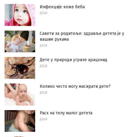
Инфекције коже беба
ДЕЦА
Савети за родитеље: здравље детета је у
вашим рукама
ДЕЦА
Дете у природи угризе арацхнид
ДЕЦА
Колико често могу масирати дете?
ДЕЦА
Расх на телу малог детета
ДЕЦА