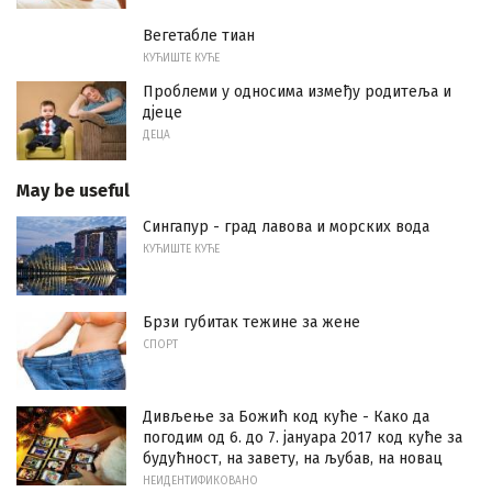
Вегетабле тиан
КУЋИШТЕ КУЋЕ
Проблеми у односима између родитеља и
дјеце
ДЕЦА
May be useful
Сингапур - град лавова и морских вода
КУЋИШТЕ КУЋЕ
Брзи губитак тежине за жене
СПОРТ
Дивљење за Божић код куће - Како да
погодим од 6. до 7. јануара 2017 код куће за
будућност, на завету, на љубав, на новац
НЕИДЕНТИФИКОВАНО