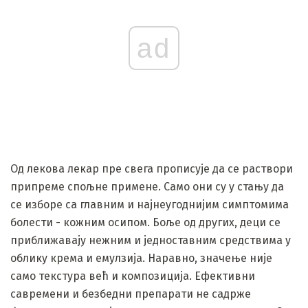
ad
Од лекова лекар пре свега прописује да се раствори
припреме спољне примене. Само они су у стању да
се изборе са главним и најнеугоднијим симптомима
болести - кожним осипом. Боље од других, деци се
приближавају нежним и једноставним средствима у
облику крема и емулзија. Наравно, значење није
само текстура већ и композиција. Ефективни
савремени и безбедни препарати не садрже