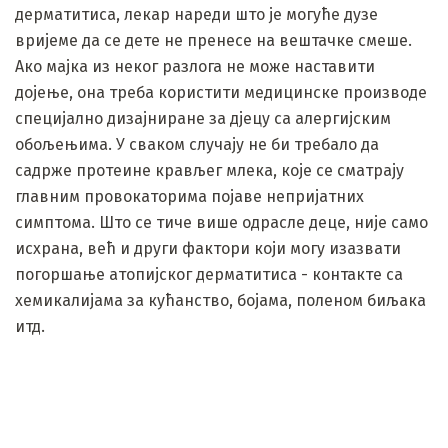
дерматитиса, лекар нареди што је могуће дузе
вријеме да се дете не пренесе на вештачке смеше.
Ако мајка из неког разлога не може наставити
дојење, она треба користити медицинске производе
специјално дизајниране за дјецу са алергијским
обољењима. У сваком случају не би требало да
садрже протеине крављег млека, које се сматрају
главним провокаторима појаве непријатних
симптома. Што се тиче више одрасле деце, није само
исхрана, већ и други фактори који могу изазвати
погоршање атопијског дерматитиса - контакте са
хемикалијама за кућанство, бојама, поленом биљака
итд.