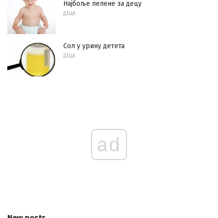
Најбоље пелене за децу
ДЕЦА
Сол у урину детета
ДЕЦА
ad
New posts