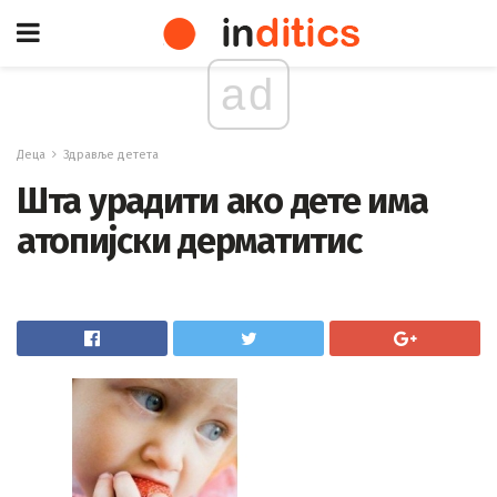
ad
Деца
Здравље детета
Шта урадити ако дете има
атопијски дерматитис