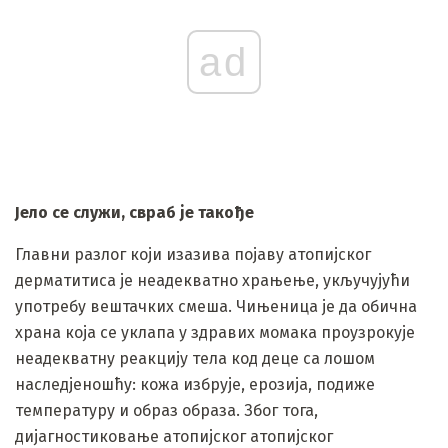
ad
Јело се служи, свраб је такође
Главни разлог који изазива појаву атопијског
дерматитиса је неадекватно храњење, укључујући
употребу вештачких смеша. Чињеница је да обична
храна која се уклапа у здравих момака проузрокује
неадекватну реакцију тела код деце са лошом
наследјеношћу: кожа избрује, ерозија, подиже
температуру и образ образа. Због тога,
дијагностиковање атопијског атопијског