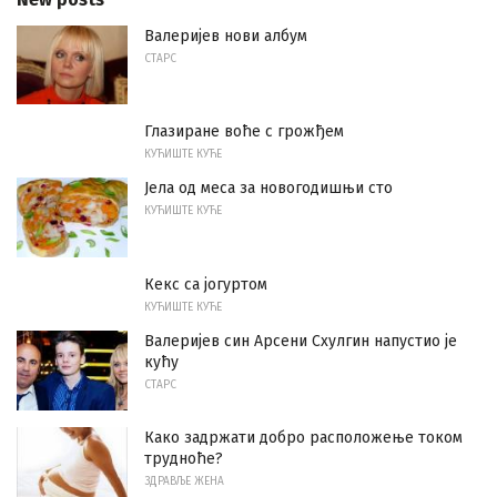
Валеријев нови албум
СТАРС
Глазиране воће с грожђем
КУЋИШТЕ КУЋЕ
Јела од меса за новогодишњи сто
КУЋИШТЕ КУЋЕ
Кекс са јогуртом
КУЋИШТЕ КУЋЕ
Валеријев син Арсени Схулгин напустио је
кућу
СТАРС
Како задржати добро расположење током
трудноће?
ЗДРАВЉЕ ЖЕНА