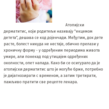
Атопијски
дерматитис, који родитељи називају "екцемом
детета", дешава се код дојенчади. Међутим, док дете
расте, болест никуда не нестаје, обично прелази у
хроничну форму - у одређеним периодима живота
умире, али понекад под утицајем одређених
околности, опет напада. Како би се осигурало да је
атопијски дерматитис што је могуће брже, потребно
је дијагнозирати с временом, а затим третирати,
пажљиво пратити све рецепте лекара.