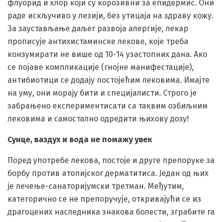
флуорид и хлор који су корозивни за епидермис. Они
раде искључиво у лезији, без утицаја на здраву кожу.
За заустављање даљег развоја алергије, лекар
прописује антихистаминске лекове, које треба
конзумирати не више од 10-14 узастопних дана. Ако
се појаве компликације (гнојне манифестације),
антибиотици се додају постојећим лековима. Имајте
на уму, они морају бити и специјалисти. Строго је
забрањено експериментисати са таквим озбиљним
лековима и самостално одредити њихову дозу!
Сунце, ваздух и вода не помажу увек
Поред употребе лекова, постоје и друге препоруке за
борбу против атопијског дерматитиса. Један од њих
је лечење-санаторијумски третман. Међутим,
категорично се не препоручује, откривајући се из
драгоцених наследника знакова болести, зграбите га