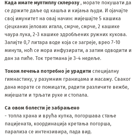
Када имате мултиплу склерозу
, морате покушати да
се држите даље од кашља и кијања људи. И ојачајте
свој имунитет на овај начин: мијешајте 5 кашика
сјецканих јелових игала, смрче, смрче, 2 кашике
чаура лука, 2-3 кашике здробљених ружних кукова.
Залијте 0,7 литара воде која се загреје, врео 7-10
минута, ноћ се мора инфузирати, а затим одводити и
дан за пиће. Ток третмана је 3-4 недеље.
Током лечења потребно је урадити
специјалну
гимнастику, у разумним границама и масажу. Сваког
дана морате се помицати, радити различите вежбе,
мијешати и трљати руке и стопала.
Са овом болести је забрањено
- топла храна и врућа купка, погоршава стање
пацијената, координација кретања погорша,
парализа се интензивира, пада вид.