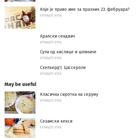
Које је право име за празник 23. фебруара?
КУЋИШТЕ КУЋЕ
Арапски сендвич
КУЋИШТЕ КУЋЕ
Супа од кислице и шпиначе
КУЋИШТЕ КУЋЕ
Схепхерд'с Цассероле
КУЋИШТЕ КУЋЕ
May be useful
Класична сиротка на серуму
КУЋИШТЕ КУЋЕ
Сезамски кекси
КУЋИШТЕ КУЋЕ