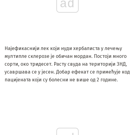
ad
Најефикаснији лек који нуди хербалиста у лечењу
мултипле склерозе је обичан мордан. Постоји много
сорти, око тридесет. Расту свуда на територији ЗНД,
усавршава се у јесен. Добар ефекат се примећује код
пацијената који су болесни не више од 2 године.