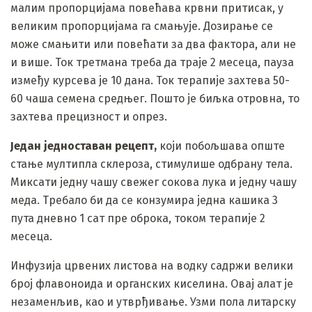
малим пропорцијама повећава крвни притисак, у
великим пропорцијама га смањује. Дозирање се
може смањити или повећати за два фактора, али не
и више. Ток третмана треба да траје 2 месеца, пауза
између курсева је 10 дана. Ток терапије захтева 50-
60 чаша семена средњег. Пошто је биљка отровна, то
захтева прецизност и опрез.
Један једноставан рецепт,
који побољшава опште
стање мултипла склероза, стимулише одбрану тела.
Миксати једну чашу свежег сокова лука и једну чашу
меда. Требало би да се конзумира једна кашика 3
пута дневно 1 сат пре оброка, током терапије 2
месеца.
Инфузија црвених листова на водку садржи велики
број флавоноида и органских киселина. Овај алат је
незаменљив, као и утврђивање. Узми пола литарску