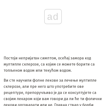
ad
Постоји непријатан симптом, осећај замора код
мултипле склерозе, са којим се можете борити са
топљеном водом или текућом водом.
Ви сте научили фолне лекове за лечење мултипле
склерозе, али пре него што употребите ове
рецептуре, препоручљиво је да се консултујете са
својим лекаром који вам говори да ли ће ти фолични
лекови одговарати или не. Главна ствар у борби