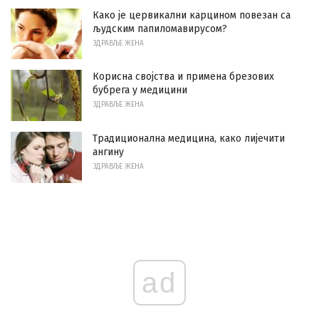
Како је цервикални карцином повезан са
људским папиломавирусом?
ЗДРАВЉЕ ЖЕНА
Корисна својства и примена брезових
бубрега у медицини
ЗДРАВЉЕ ЖЕНА
Традиционална медицина, како лијечити
ангину
ЗДРАВЉЕ ЖЕНА
ad