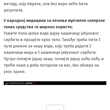
методу, коју бирате, али без вере неће бити
резултата.
У народној медицини за лечење мултипле склерозе
таква средства се широко користе;
Узмите пола шоље воде једну кашичицу јабуковог
сирћета и процејте кроз тело. Такође треба пити 3
пута дневно за чашу воде, коју треба додати 2
кашичице меда и 2 кашичице јабуковог сирћета.
Ујутро попијте једну чашу, попијте једну ноћу ноћу и
треће чаше у доба погодном за вас, без обзира на
унос хране.