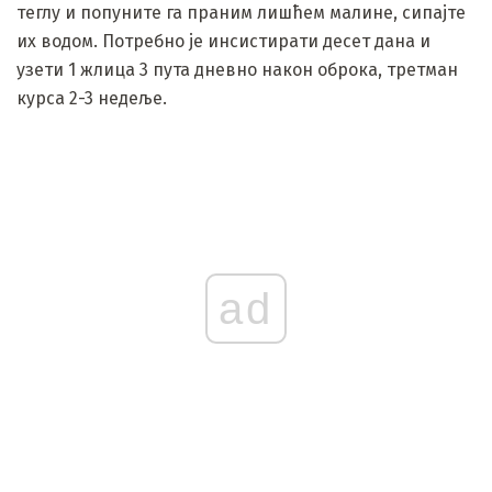
теглу и попуните га праним лишћем малине, сипајте
их водом. Потребно је инсистирати десет дана и
узети 1 жлица 3 пута дневно након оброка, третман
курса 2-3 недеље.
ad