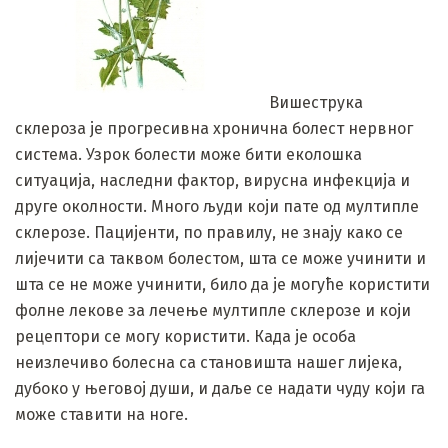
Вишеструка
склероза је прогресивна хронична болест нервног
система. Узрок болести може бити еколошка
ситуација, наследни фактор, вирусна инфекција и
друге околности. Много људи који пате од мултипле
склерозе. Пацијенти, по правилу, не знају како се
лијечити са таквом болестом, шта се може учинити и
шта се не може учинити, било да је могуће користити
фолне лекове за лечење мултипле склерозе и који
рецептори се могу користити. Када је особа
неизлечиво болесна са становишта нашег лијека,
дубоко у његовој души, и даље се надати чуду који га
може ставити на ноге.