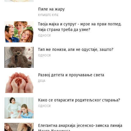
Пиле на жару
КУЋИШТЕ КУЋЕ
Твоја мајка и супруг - мрзе на први поглед.
Чија страна треба да узме?
ОДНОСИ
Тип ме понизи, али не одустаје, зашто?
ОДНОСИ
Развој детета и проучавање света
ДЕЦА
Како се отарасити родитељског старања?
ОДНОСИ
Елегантна анархија: јесенско-зимска линија