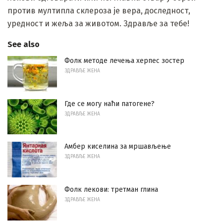
против мултипла склероза је вера, доследност,
уредност и жеља за животом. Здравље за тебе!
See also
Фолк методе лечења херпес зостер
ЗДРАВЉЕ ЖЕНА
Где се могу наћи патогене?
ЗДРАВЉЕ ЖЕНА
Амбер киселина за мршављење
ЗДРАВЉЕ ЖЕНА
Фолк лекови: третман глина
ЗДРАВЉЕ ЖЕНА