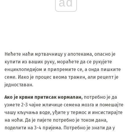
ad
Нећете наћи мртвачницу у апотекама, опасно је
купити из ваших руку, мораћете да се рукујете
енциклопедијом и припремите се, а онда пишките
семе. Иако је процес веома тражен, али рецепт је
једноставан.
Ако је крвни притисак нормалан,
потребно је да
узмете 2-3 чајне жличице семена мозга и помешајте
чашу кључања воде, уђите у термос и инсистирајте
на ноћи. Да је пијете потребно је током дана,
поделити на 3-4 пријема. Потребно је знати да у