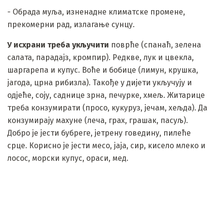
- Обрада муља, изненадне климатске промене,
прекомерни рад, излагање сунцу.
У исхрани треба укључити
поврће (спанаћ, зелена
салата, парадајз, кромпир). Редкве, лук и цвекла,
шаргарепа и купус. Воће и бобице (лимун, крушка,
јагода, црна рибизла). Такође у дијети укључују и
одјеће, соју, саднице зрна, печурке, хмељ. Житарице
треба конзумирати (просо, кукуруз, јечам, хељда). Да
конзумирају махуне (леча, грах, грашак, пасуљ).
Добро је јести бубреге, јетрену говедину, пилеће
срце. Корисно је јести месо, јаја, сир, кисело млеко и
лосос, морски купус, ораси, мед.