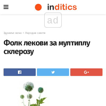
ad
Здравље жена
Народни савети
Фолк лекови за мултиплу
склерозу