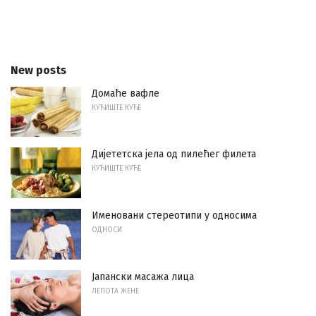
New posts
Домаће вафле
КУЋИШТЕ КУЋЕ
Дијететска јела од пилећег филета
КУЋИШТЕ КУЋЕ
Именовани стереотипи у односима
ОДНОСИ
Јапански масажа лица
ЛЕПОТА ЖЕНЕ