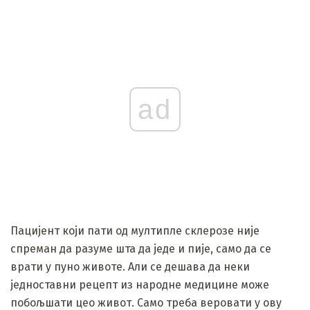
ad
Пацијент који пати од мултипле склерозе није
спреман да разуме шта да једе и пије, само да се
врати у пуно животе. Али се дешава да неки
једноставни рецепт из народне медицине може
побољшати цео живот. Само треба веровати у ову