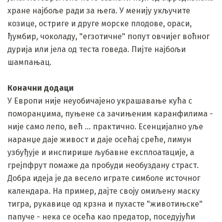
хране најбоље ради за њега. У менију укључите
козице, остриге и друге морске плодове, ораси,
ђумбир, чоколаду, "егзотичне" попут овчијег воћног
дурија или јела од теста говеда. Пијте најбољи
шампањац.
Коначни додаци
У Европи није неуобичајено украшавање кућа с
поморанџима, пуњене са зачињеним каранфилима -
није само лепо, већ ... практично. Есенцијално уље
наранџе даје живост и даје осећај среће, лимун
узбуђује и инспирише љубавне експлоатације, а
грејпфрут помаже да пробуди необуздану страст.
Добра идеја је да весело играте симболе источног
календара. На пример, дајте своју омиљену маску
тигра, рукавице од крзна и пухасте "животињске"
папуче - нека се осећа као предатор, поседујући