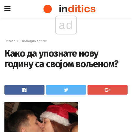
ad
Остало
Слободно време
Како да упознате нову
годину са својом вољеном?