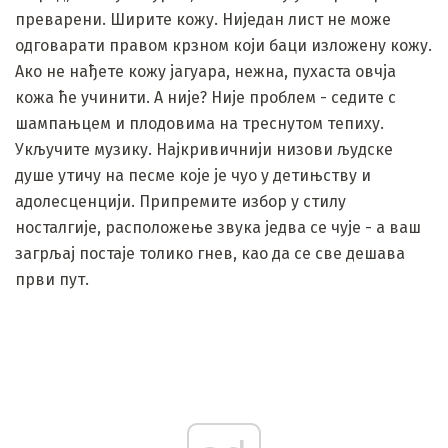
преварени. Ширите кожу. Ниједан лист не може
одговарати правом крзном који баци изложену кожу.
Ако не нађете кожу јагуара, нежна, пухаста овчја
кожа ће учинити. А није? Није проблем - седите с
шампањцем и плодовима на треснутом тепиху.
Укључите музику. Најкривичнији низови људске
душе утичу на песме које је чуо у детињству и
адолесценцији. Припремите избор у стилу
носталгије, расположење звука једва се чује - а ваш
загрљај постаје толико гнев, као да се све дешава
први пут.