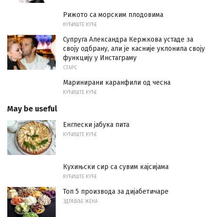
Рижото са морским плодовима
КУЋИШТЕ КУЋЕ
Супруга Александра Кержкова устаде за
своју одбрану, али је касније уклонила своју
функцију у Инстаграму
СТАРС
Маринирани каранфили од чесна
КУЋИШТЕ КУЋЕ
May be useful
Енглески јабука пита
КУЋИШТЕ КУЋЕ
Кухињски сир са сувим кајсијама
КУЋИШТЕ КУЋЕ
Топ 5 производа за дијабетичаре
ЗДРАВЉЕ ЖЕНА