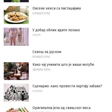
Овсене кекси са пистацијама
КУЋИШТЕ КУЋЕ
У добар облик идите полако
СПОРТ
Сквош на руском
КУЋИШТЕ КУЋЕ
Како чај учинити што је више могуће
ЗДРАВЉЕ ЖЕНА
Сценарио: како провести партију забаве?
ОСТАЛО
Оригинална јела од свињског меса