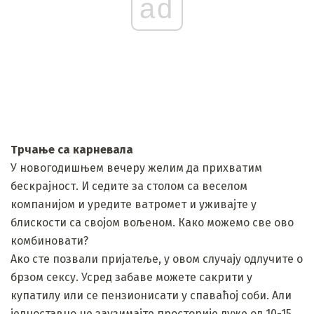
ad
Трчање са карневала
У новогодишњем вечеру желим да прихватим
бескрајност. И седите за столом са веселом
компанијом и уредите ватромет и уживајте у
блискости са својом вољеном. Како можемо све ово
комбиновати?
Ако сте позвали пријатеље, у овом случају одлучите о
брзом сексу. Усред забаве можете сакрити у
купатилу или се пензионисати у спаваћој соби. Али
једноставно не заузимајте просторије дуже од 10-15