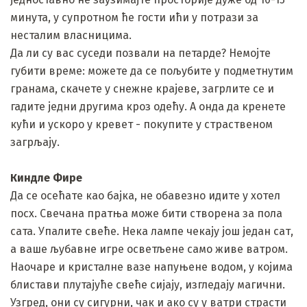
минута, у супротном ће гости ићи у потрази за
несталим власницима.
Да ли су вас суседи позвали на петарде? Немојте
губити време: можете да се пољубите у подметнутим
гранама, скачете у снежне крајеве, загрлите се и
гадите једни другима кроз одећу. А онда да кренете
кући и ускоро у кревет - покупите у страственом
загрљају.
Киндле Фире
Да се ​​осећате као бајка, не обавезно идите у хотел
посх. Свечана пратња може бити створена за пола
сата. Упалите свеће. Нека лампе чекају још један сат,
а ваше љубавне игре осветљене само живе ватром.
Наочаре и кристалне вазе напуњене водом, у којима
блистави плутајуће свеће сијају, изгледају магични.
Узгред, они су сигурни, чак и ако су у ватри страсти