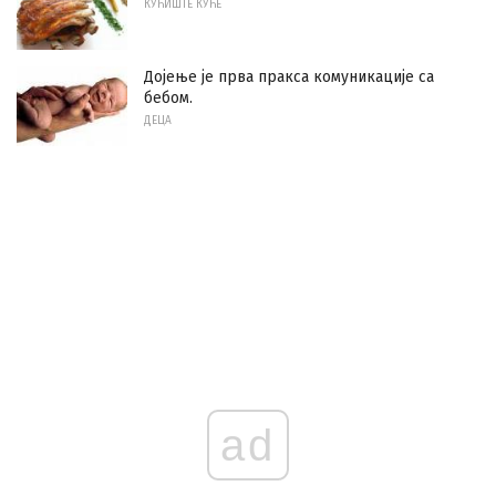
КУЋИШТЕ КУЋЕ
Дојење је прва пракса комуникације са
бебом.
ДЕЦА
ad