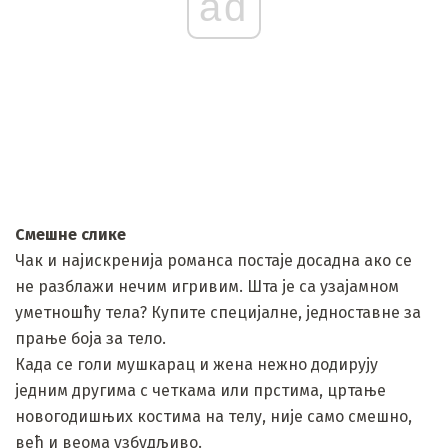
ad
Смешне слике
Чак и најискренија романса постаје досадна ако се
не разблажи нечим игривим. Шта је са узајамном
уметношћу тела? Купите специјалне, једноставне за
прање боја за тело.
Када се голи мушкарац и жена нежно додирују
једним другима с четкама или прстима, цртање
новогодишњих костима на телу, није само смешно,
већ и веома узбудљиво.