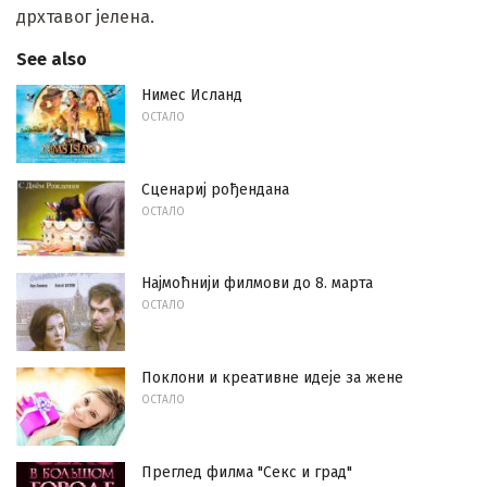
дрхтавог јелена.
See also
Нимес Исланд
ОСТАЛО
Сценариј рођендана
ОСТАЛО
Најмоћнији филмови до 8. марта
ОСТАЛО
Поклони и креативне идеје за жене
ОСТАЛО
Преглед филма "Секс и град"