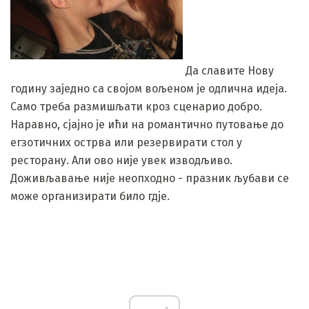
Да славите Нову
годину заједно са својом вољеном је одлична идеја.
Само треба размишљати кроз сценарио добро.
Наравно, сјајно је ићи на романтично путовање до
егзотичних острва или резервирати стол у
ресторану. Али ово није увек изводљиво.
Доживљавање није неопходно - празник љубави се
може организирати било гдје.