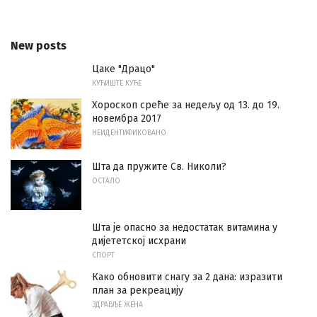
New posts
Цаке "Драцо"
КУЋИШТЕ КУЋЕ
Хороскоп среће за недељу од 13. до 19.
новембра 2017
НЕИДЕНТИФИКОВАНО
Шта да пружите Св. Николи?
ОСТАЛО
Шта је опасно за недостатак витамина у
дијететској исхрани
СПОРТ
Како обновити снагу за 2 дана: изразити
план за рекреацију
ЗДРАВЉЕ ЖЕНА