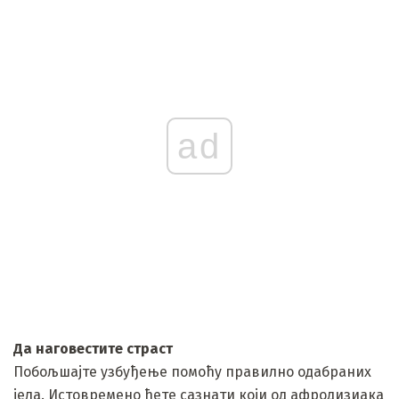
ad
Да наговестите страст
Побољшајте узбуђење помоћу правилно одабраних
јела. Истовремено ћете сазнати који од афродизиака