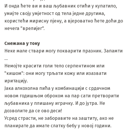
И онда ћете ви и ваш љубавник отићи у купатило,
умијте своју умјетност од тела једне другима,
користећи мирисну пјену, а вјероватно ћете доћи до
нечега "врелијег".
Снежана у току
Неке мале ствари могу покварити празник. Запамти
...
Немојте красити голи тело серпентином или
"кишом": они могу трљати кожу или изазвати
иритацију.
Јака алкохолна пића у комбинацији с срдачном
новом годишњом оброком на пар сати претворити
љубавника у плишану играчку. И до јутра. Не
дозволите да се ово деси!
Усред страсти, не заборавите на заштиту, ако не
планирате да имате слатку бебу у новој години.