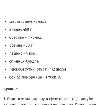
шаргарепе-2 комада
ананас 450 г
бресква - 1 комад.
розине - 30 г
пецанс - 4 ком.
спинацх-бундле
Нискобесутни јогурт - 1/2 шоље
Сок од поморанџе - 1 тбсп. л.
Кување:
1. Очистите шаргарепу и сјечите их што је могуће
танким, ананас - на малим коцкицама. Пецан цхоп.