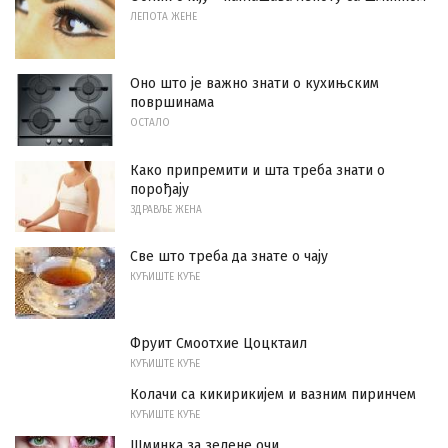
ЛЕПОТА ЖЕНЕ
Оно што је важно знати о кухињским
површинама
ОСТАЛО
Како припремити и шта треба знати о
порођају
ЗДРАВЉЕ ЖЕНА
Све што треба да знате о чају
КУЋИШТЕ КУЋЕ
Фруит Смоотхие Цоцктаил
КУЋИШТЕ КУЋЕ
Колачи са кикирикијем и вазним пиринчем
КУЋИШТЕ КУЋЕ
Шминка за зелене очи