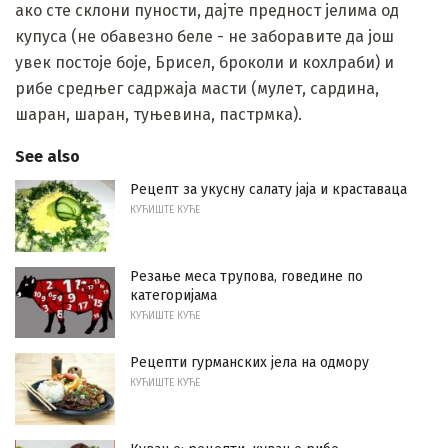
ако сте склони пуности, дајте предност јелима од
купуса (не обавезно беле - не заборавите да још
увек постоје боје, Брисел, броколи и кохлраби) и
рибе средњег садржаја масти (мулет, сардина,
шаран, шаран, туњевина, пастрмка).
See also
Рецепт за укусну салату јаја и краставаца
КУЋИШТЕ КУЋЕ
Резање меса трупова, говедине по
категоријама
КУЋИШТЕ КУЋЕ
Рецепти гурманских јела на одмору
КУЋИШТЕ КУЋЕ