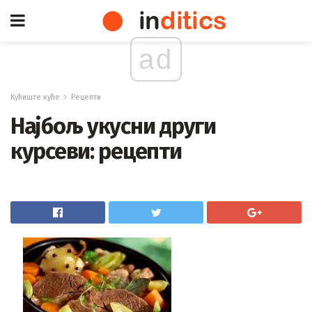
ad
Кућиште куће
Рецепти
Најбољ укусни други
курсеви: рецепти