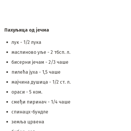
Пахуљица од јечма
лук - 1/2 лука
маслиново уље - 2 тбсп. л.
бисерни јечам - 2/3 чаше
пилећа јуха - 1,5 чаше
мајчина душица - 1/2 ст. л.
ораси - 5 ком.
смеђи пиринач - 1/4 чаше
спинацх-бундле
земља црвена