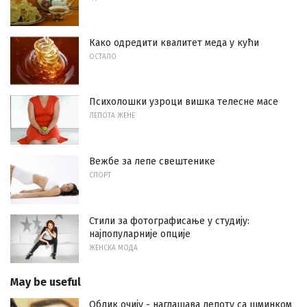
Како одредити квалитет меда у кући
ОСТАЛО
Психолошки узроци вишка телесне масе
ЛЕПОТА ЖЕНЕ
Вежбе за лепе свештенике
СПОРТ
Стили за фотографисање у студију:
најпопуларније опције
ЖЕНСКА МОДА
May be useful
Облик очију - наглашава лепоту са шминком