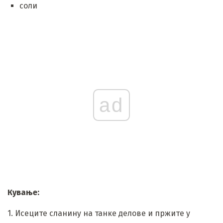
соли
ad
Кување:
1. Исеците сланину на танке делове и пржите у