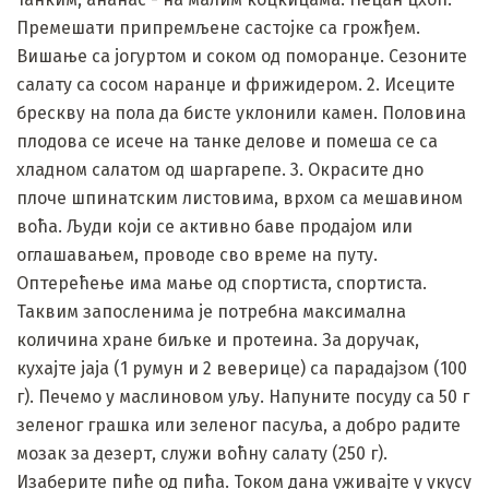
Премешати припремљене састојке са грожђем.
Вишање са јогуртом и соком од поморанџе. Сезоните
салату са сосом наранџе и фрижидером. 2. Исеците
брескву на пола да бисте уклонили камен. Половина
плодова се исече на танке делове и помеша се са
хладном салатом од шаргарепе. 3. Окрасите дно
плоче шпинатским листовима, врхом са мешавином
воћа. Људи који се активно баве продајом или
оглашавањем, проводе сво време на путу.
Оптерећење има мање од спортиста, спортиста.
Таквим запосленима је потребна максимална
количина хране биљке и протеина. За доручак,
кухајте јаја (1 румун и 2 веверице) са парадајзом (100
г). Печемо у маслиновом уљу. Напуните посуду са 50 г
зеленог грашка или зеленог пасуља, а добро радите
мозак за дезерт, служи воћну салату (250 г).
Изаберите пиће од пића. Током дана уживајте у укусу