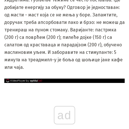
добијате енергију за обуку? Одговор је једноставан:
од масти - маст која се не мења у боре. Запамтите,
доручак треба апсорбовати лако и брзо: не можеш да
тренираш на пуном стомаку. Варијанте: пастрмка
(200 г) са поврћем (200 г); пилеће дојке (150 г) са
салатом од краставаца и парадајзом (200 г), обучено
маслиновим уљем. И заборавите на стимуланте: 5
минута на треадмилл-у је боља од шољице јаке кафе
или чаја.
ad