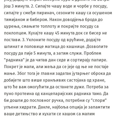
још 3 минута. 2. Сипајте чашу воде и чорбе у посуду,
сипајте у смеђи пиринач, сезоните кашу са осушеном
тимијаном и бибером. Након доводјења брода до
цурења, смањите топлоту и покријте посуду са
поклопцем. Кухајте кашу 45 минута док се бисер не
постави. 3. Уклоните посуду од врућине, додајте
шпинат и половице матица до кашнице. Дозволите
посуду да пије 5 минута, а затим служи. Проблем
"радника" је да читав дан седе и сортирају папире.
Покрет је мали, али жеља да се јеје од ње не постаје
мање. Због тога је главни задатак јутарњег оброка да
добијете што више хранљивих састојака од хране,
што ће вам омогућити да останете дуже. Потреба за
пуно протеина од канцеларијских радника тамо. Да
би дошли до пословног ручка, потребни су "спори"
угљени хидрати. Дакле, најбоља опција је запамтити
ваше детињство и кухати се кашом са малим