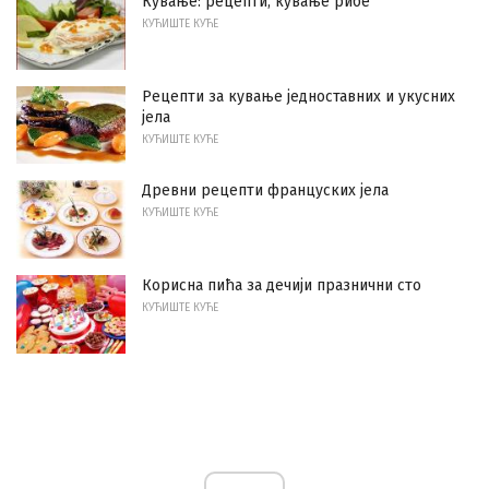
Кување: рецепти, кување рибе
КУЋИШТЕ КУЋЕ
Рецепти за кување једноставних и укусних
јела
КУЋИШТЕ КУЋЕ
Древни рецепти француских јела
КУЋИШТЕ КУЋЕ
Корисна пића за дечији празнични сто
КУЋИШТЕ КУЋЕ