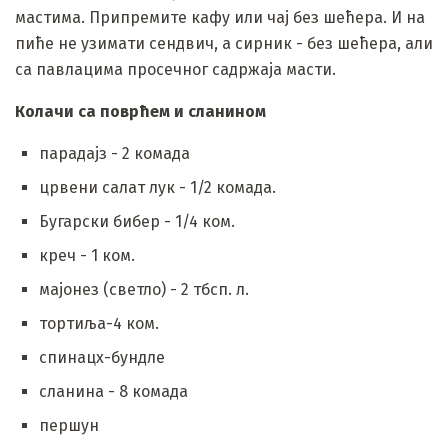
мастима. Припремите кафу или чај без шећера. И на
пиће не узимати сендвич, а сирник - без шећера, али
са павлацима просечног садржаја масти.
Колачи са поврћем и сланином
парадајз - 2 комада
црвени салат лук - 1/2 комада.
Бугарски бибер - 1/4 ком.
креч - 1 ком.
мајонез (светло) - 2 тбсп. л.
тортиља-4 ком.
спинацх-бундле
сланина - 8 комада
першун