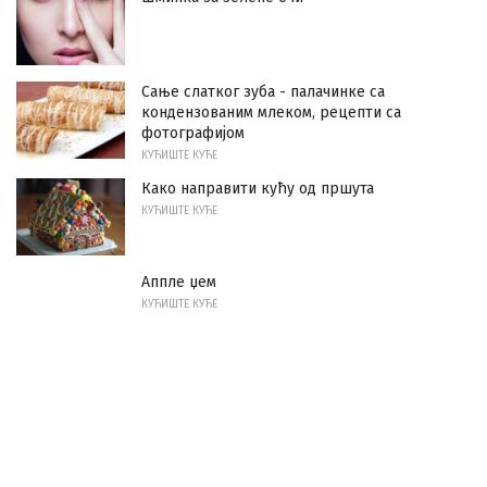
Сање слатког зуба - палачинке са
кондензованим млеком, рецепти са
фотографијом
КУЋИШТЕ КУЋЕ
Како направити кућу од пршута
КУЋИШТЕ КУЋЕ
Аппле џем
КУЋИШТЕ КУЋЕ