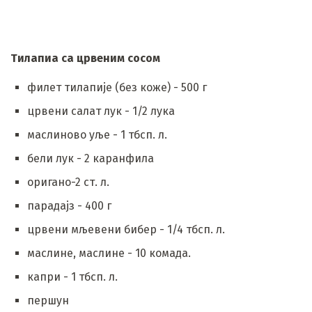
Тилапиа са црвеним сосом
филет тилапије (без коже) - 500 г
црвени салат лук - 1/2 лука
маслиново уље - 1 тбсп. л.
бели лук - 2 каранфила
оригано-2 ст. л.
парадајз - 400 г
црвени мљевени бибер - 1/4 тбсп. л.
маслине, маслине - 10 комада.
капри - 1 тбсп. л.
першун