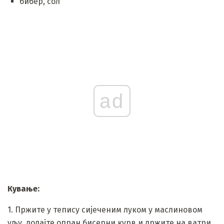
бибер, сол
ad
Кување:
1. Пржите у тепису сијеченим луком у маслиновом
уљу, додајте опран бисерни курв и држите на ватри