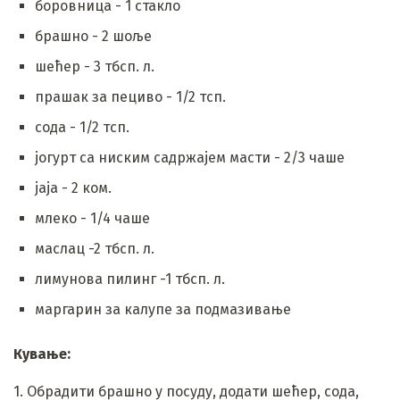
боровница - 1 стакло
брашно - 2 шоље
шећер - 3 тбсп. л.
прашак за пециво - 1/2 тсп.
сода - 1/2 тсп.
јогурт са ниским садржајем масти - 2/3 чаше
јаја - 2 ком.
млеко - 1/4 чаше
маслац -2 тбсп. л.
лимунова пилинг -1 тбсп. л.
маргарин за калупе за подмазивање
Кување:
1. Обрадити брашно у посуду, додати шећер, сода,