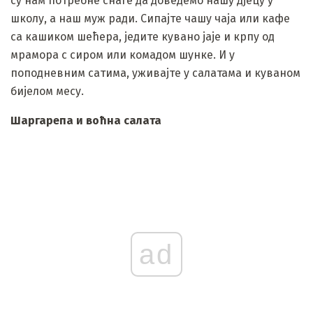
су нам потребне снаге да доведемо нашу дјецу у
школу, а наш муж ради. Сипајте чашу чаја или кафе
са кашиком шећера, једите кувано јаје и крпу од
мрамора с сиром или комадом шунке. И у
поподневним сатима, уживајте у салатама и куваном
бијелом месу.
Шаргарепа и воћна салата
ad