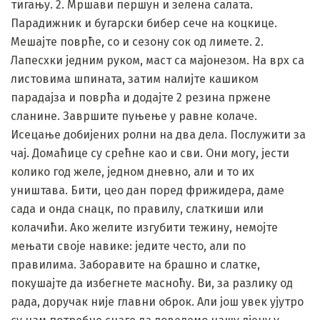
тигању. 2. Мршави першун и зелена салата.
Парадижник и бугарски бибер сече на коцкице.
Мешајте поврће, со и сезону сок од лимете. 2.
Лапесхки једним руком, маст са мајонезом. На врх са
листовима шпината, затим налијте кашиком
парадајза и поврћа и додајте 2 резина пржене
сланине. Завршите пуњење у равне колаче.
Исецање добијених ролни на два дела. Послужити за
чај. Домаћице су срећне као и сви. Они могу, јести
колико год желе, једном дневно, али и то их
уништава. Бити, цео дан поред фрижидера, даме
сада и онда снацк, по правилу, слаткиши или
колачићи. Ако желите изгубити тежину, немојте
мењати своје навике: једите често, али по
правилима. Заборавите на брашно и слатке,
покушајте да избегнете масноћу. Ви, за разлику од
рада, доручак није главни оброк. Али још увек ујутро