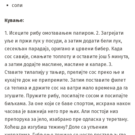
соли
Кување:
1. Исеците рибу омотавањем папиром. 2. Загрејати
уље и пржи лук у посуди, а затим додати бели лук,
сесекљан парадајз, оригано и црвени бибер. Када
сос савије, смањите топлоту и оставите још 5 минута,
а затим додајте маслине, маслине и капаре. 3.
Ставите тилапију у тањир, прелијте сос преко ње и
кухајте док не припремите. Затим поставите филет
са тепиха и држите сос на ватри мало времена да га
згушите. Пружите рибу, посипајте сосом и посипајте
биљкама. За оне који се баве спортом, исхрана након
часова је важнија него пре њих. Али постоји низ
препорука за јело, изабрано пре одласка у теретану.
Хоћеш да изгубиш тежину? Доле са угљеним
хидратима. Губљење тежине се често поставља: ​​где