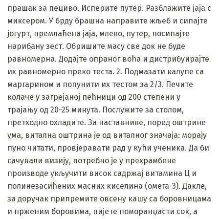
прашак за пециво. Исперите путер. Разблажите јаја с
миксером. У брду брашна направите жљеб и сипајте
јогурт, премлаћена јаја, млеко, путер, посипајте
нарибану зест. Обришите масу све док не буде
равномерна. Додајте опраног воћа и дистрибуирајте
их равномерно преко теста. 2. Подмазати калупе са
маргарином и попунити их тестом за 2/3. Печите
колаче у загрејаној пећници од 200 степени у
трајању од 20-25 минута. Послужите за столом,
претходно охладите. За наставнике, поред оштрине
ума, витална оштрина је од виталног значаја: морају
пуно читати, провјеравати рад у кући ученика. Да би
сачували визију, потребно је у прехрамбене
производе укључити висок садржај витамина Ц и
полинезасићених масних киселина (омега-3). Дакле,
за доручак припремите овсену кашу са боровницама
и прженим боровима, пијете поморанџасти сок, а