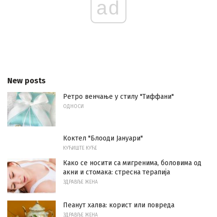
ad
New posts
Ретро венчање у стилу "Тиффани"
ОДНОСИ
Коктел "Блооди Јануари"
КУЋИШТЕ КУЋЕ
Како се носити са мигренима, боловима од
акни и стомака: стресна терапија
ЗДРАВЉЕ ЖЕНА
Пеанут халва: корист или повреда
ЗДРАВЉЕ ЖЕНА