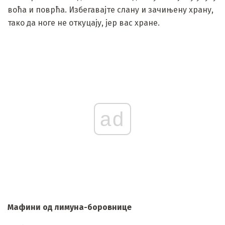
воћа и поврћа. Избегавајте слану и зачињену храну,
тако да ноге не откуцају, јер вас хране.
ad
Мафини од лимуна-боровнице